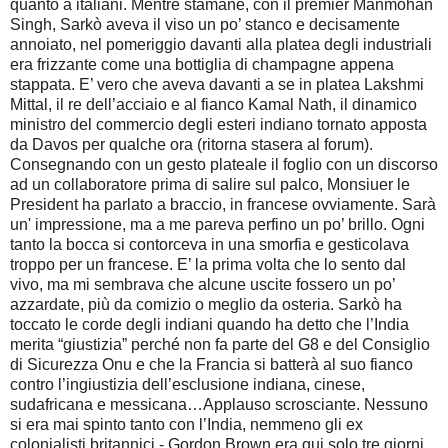
quanto a italiani. Mentre stamane, con il premier Manmohan
Singh, Sarkò aveva il viso un po’ stanco e decisamente
annoiato, nel pomeriggio davanti alla platea degli industriali
era frizzante come una bottiglia di champagne appena
stappata. E’ vero che aveva davanti a se in platea Lakshmi
Mittal, il re dell’acciaio e al fianco Kamal Nath, il dinamico
ministro del commercio degli esteri indiano tornato apposta
da Davos per qualche ora (ritorna stasera al forum).
Consegnando con un gesto plateale il foglio con un discorso
ad un collaboratore prima di salire sul palco, Monsiuer le
President ha parlato a braccio, in francese ovviamente. Sarà
un' impressione, ma a me pareva perfino un po’ brillo. Ogni
tanto la bocca si contorceva in una smorfia e gesticolava
troppo per un francese. E’ la prima volta che lo sento dal
vivo, ma mi sembrava che alcune uscite fossero un po’
azzardate, più da comizio o meglio da osteria. Sarkò ha
toccato le corde degli indiani quando ha detto che l’India
merita “giustizia” perché non fa parte del G8 e del Consiglio
di Sicurezza Onu e che la Francia si batterà al suo fianco
contro l’ingiustizia dell’esclusione indiana, cinese,
sudafricana e messicana…Applauso scrosciante. Nessuno
si era mai spinto tanto con l’India, nemmeno gli ex
colonialisti britannici - Gordon Brown era qui solo tre giorni