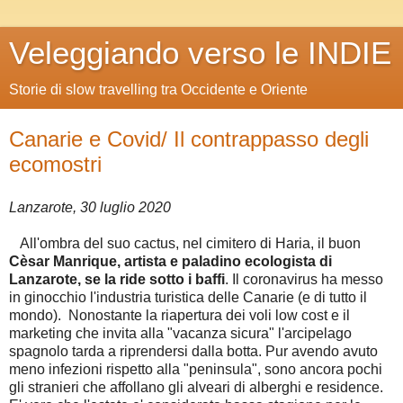
Veleggiando verso le INDIE
Storie di slow travelling tra Occidente e Oriente
Canarie e Covid/ Il contrappasso degli
ecomostri
Lanzarote, 30 luglio 2020
All'ombra del suo cactus, nel cimitero di Haria, il buon
Cèsar Manrique, artista e paladino ecologista di
Lanzarote, se la ride sotto i baffi
. Il coronavirus ha messo
in ginocchio l'industria turistica delle Canarie (e di tutto il
mondo). Nonostante la riapertura dei voli low cost e il
marketing che invita alla "vacanza sicura" l'arcipelago
spagnolo tarda a riprendersi dalla botta. Pur avendo avuto
meno infezioni rispetto alla "peninsula", sono ancora pochi
gli stranieri che affollano gli alveari di alberghi e residence.