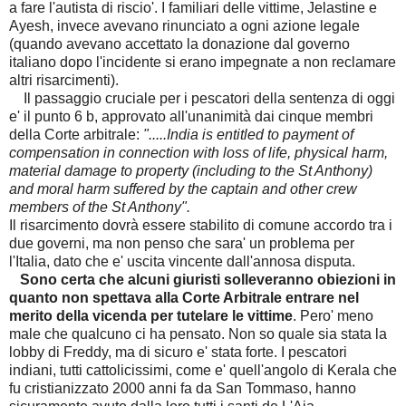
a fare l'autista di riscio'. I familiari delle vittime, Jelastine e
Ayesh, invece avevano rinunciato a ogni azione legale
(quando avevano accettato la donazione dal governo
italiano dopo l'incidente si erano impegnate a non reclamare
altri risarcimenti).
Il passaggio cruciale per i pescatori della sentenza di oggi
e' il punto 6 b, approvato all'unanimità dai cinque membri
della Corte arbitrale:
".....India is entitled to payment of
compensation in connection with loss of life, physical harm,
material damage to property (including to the St Anthony)
and moral harm suffered by the captain and other crew
members of the St Anthony".
Il risarcimento dovrà essere stabilito di comune accordo tra i
due governi, ma non penso che sara' un problema per
l'Italia, dato che e' uscita vincente dall'annosa disputa.
Sono certa che alcuni giuristi solleveranno obiezioni in
quanto non spettava alla Corte Arbitrale entrare nel
merito della vicenda per tutelare le vittime
. Pero' meno
male che qualcuno ci ha pensato. Non so quale sia stata la
lobby di Freddy, ma di sicuro e' stata forte. I pescatori
indiani, tutti cattolicissimi, come e' quell'angolo di Kerala che
fu cristianizzato 2000 anni fa da San Tommaso, hanno