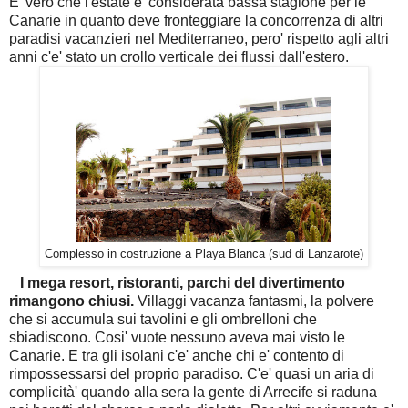
E' vero che l'estate e' considerata bassa stagione per le
Canarie in quanto deve fronteggiare la concorrenza di altri
paradisi vacanzieri nel Mediterraneo, pero' rispetto agli altri
anni c'e' stato un crollo verticale dei flussi dall'estero.
Complesso in costruzione a Playa Blanca (sud di Lanzarote)
I mega resort, ristoranti, parchi del divertimento
rimangono chiusi.
Villaggi vacanza fantasmi, la polvere
che si accumula sui tavolini e gli ombrelloni che
sbiadiscono. Cosi' vuote nessuno aveva mai visto le
Canarie. E tra gli isolani c'e' anche chi e' contento di
rimpossessarsi del proprio paradiso. C'e' quasi un aria di
complicità' quando alla sera la gente di Arrecife si raduna