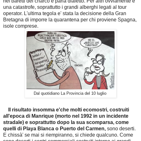
nei baretti del charco e parla dialetto. Per altri ovviamente e'
una catastrofe, soprattutto i grandi alberghi legati al tour
operator. L'ultima tegola e' stata la decisione della Gran
Bretagna di imporre la quarantena per chi proviene Spagna,
isole comprese.
Dal quotidiano La Provincia del 10 luglio
Il risultato insomma e'che molti ecomostri, costruiti
all'epoca di Manrique (morto nel 1992 in un incidente
stradale) e soprattutto dopo la sua scomparsa, come
quelli di Playa Blanca o Puerto del Carmen,
sono deserti.
E chissà' se mai si riempiranno, si chiede qualcuno. Come