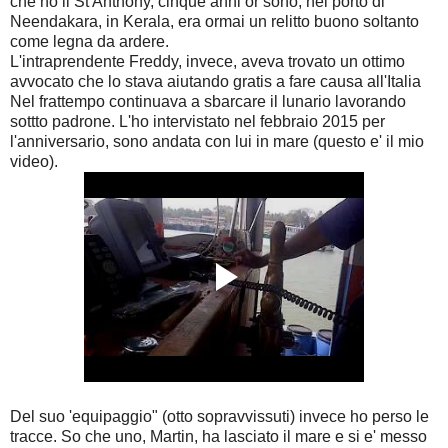
che ho il St Anthony, cinque anni or sono, nel porto di
Neendakara, in Kerala, era ormai un relitto buono soltanto
come legna da ardere.
L'intraprendente Freddy, invece, aveva trovato un ottimo
avvocato che lo stava aiutando gratis a fare causa all'Italia
Nel frattempo continuava a sbarcare il lunario lavorando
sottto padrone. L'ho intervistato nel febbraio 2015 per
l'anniversario, sono andata con lui in mare (questo e' il mio
video).
Del suo 'equipaggio" (otto sopravvissuti) invece ho perso le
tracce. So che uno, Martin, ha lasciato il mare e si e' messo