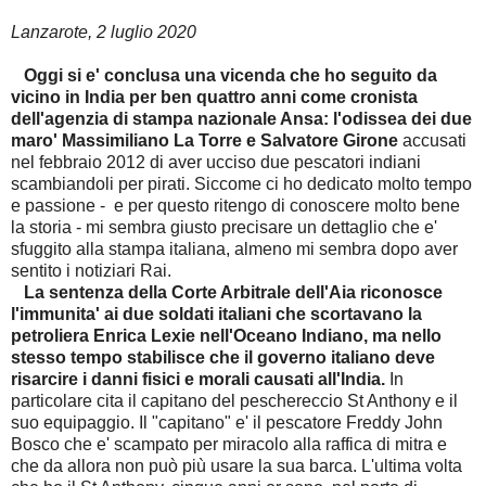
Lanzarote, 2 luglio 2020
Oggi si e' conclusa una vicenda che ho seguito da
vicino in India per ben quattro anni come cronista
dell'agenzia di stampa nazionale Ansa: l'odissea dei due
maro' Massimiliano La Torre e Salvatore Girone
accusati
nel febbraio 2012 di aver ucciso due pescatori indiani
scambiandoli per pirati. Siccome ci ho dedicato molto tempo
e passione - e per questo ritengo di conoscere molto bene
la storia - mi sembra giusto precisare un dettaglio che e'
sfuggito alla stampa italiana, almeno mi sembra dopo aver
sentito i notiziari Rai.
La sentenza della Corte Arbitrale dell'Aia riconosce
l'immunita' ai due soldati italiani che scortavano la
petroliera Enrica Lexie nell'Oceano Indiano, ma nello
stesso tempo stabilisce che il governo italiano deve
risarcire i danni fisici e morali causati all'India.
In
particolare cita il capitano del peschereccio St Anthony e il
suo equipaggio. Il "capitano" e' il pescatore Freddy John
Bosco che e' scampato per miracolo alla raffica di mitra e
che da allora non può più usare la sua barca. L'ultima volta