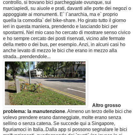
controllo, si trovano bici parcheggiate ovunque, sui
marciapiedi, su aiuole e prati, davanti alle porte dei negozi o
appoggiate ai monumenti. E` l`anarchia, ma e` proprio
quella la comodita` del bike-share. Ho girato tutto il giorno
ieri in questa maniera, prendendo e lasciando bici per
spostarmi. Nel mio caso ho cercato di mostrare senso civico
e ho sempre cercato dei posti riservati, vicino alle fermate
della metro o dei bus, per esempio. Anzi, in alcuni casi ho
anche levato di mezzo le bici che erano in mezzo alla
strada...prendendole...
Altro grosso
problema: la manutenzione
. Almeno un terzo delle bici che
volevo prendere erano danneggiate, molte erano senza
sellino o senza catena. Se succede qui a Singapore,
figuriamoci in Italia..Dalla app si possono segnalare le bici