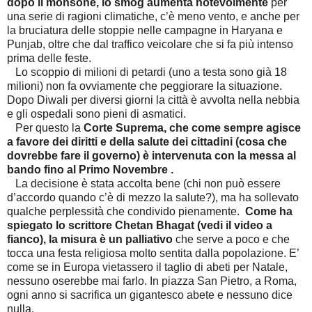
dopo il monsone, lo smog aumenta notevolmente
per
una serie di ragioni climatiche, c’è meno vento, e anche per
la bruciatura delle stoppie nelle campagne in Haryana e
Punjab, oltre che dal traffico veicolare che si fa più intenso
prima delle feste.
Lo scoppio di milioni di petardi (uno a testa sono già 18
milioni) non fa ovviamente che peggiorare la situazione.
Dopo Diwali per diversi giorni la città è avvolta nella nebbia
e gli ospedali sono pieni di asmatici.
Per questo la
Corte Suprema, che come sempre agisce
a favore dei diritti e della salute dei cittadini (cosa che
dovrebbe fare il governo) è intervenuta con la messa al
bando fino al Primo Novembre .
La decisione è stata accolta bene (chi non può essere
d’accordo quando c’è di mezzo la salute?), ma ha sollevato
qualche perplessità che condivido pienamente.
Come ha
spiegato lo scrittore Chetan Bhagat (vedi il video a
fianco), la misura è un palliativo
che serve a poco e che
tocca una festa religiosa molto sentita dalla popolazione. E’
come se in Europa vietassero il taglio di abeti per Natale,
nessuno oserebbe mai farlo. In piazza San Pietro, a Roma,
ogni anno si sacrifica un gigantesco abete e nessuno dice
nulla.