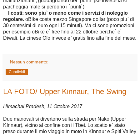
malfunzionanti, guadagnando dei `punti` (se invece la si
parcheggia male si perdono i `punti`).
I costi: sono piu` o meno come i servizi di noleggio
regolare
. oBike costa mezzo Singapore dollar (poco piu` di
30 centesimi di euro ogni 15 minuti). Ma ci sono promozioni,
per esempio oBike e` free fino al 22 ottobre perche` e`
Diwali. La cinese Ofo invece e` gratis fino alla fine del mese.
Nessun commento:
Condividi
LA FOTO/ Upper Kinnaur, The Swing
Himachal Pradesh, 11 Ottobre 2017
Due manovali si divertono sulla strada per Nako (Upper
KInnaur), vicino al confine con il Tbet. Lo scatto e` stato
preso durante il mio viaggio in moto in Kinnaur e Spiti Valley