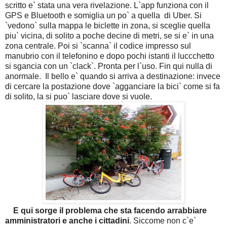
scritto e` stata una vera rivelazione. L`app funziona con il
GPS e Bluetooth e somiglia un po` a quella di Uber. Si
`vedono` sulla mappa le biclette in zona, si sceglie quella
piu` vicina, di solito a poche decine di metri, se si e` in una
zona centrale. Poi si `scanna` il codice impresso sul
manubrio con il telefonino e dopo pochi istanti il luccchetto
si sgancia con un `clack`. Pronta per l`uso. Fin qui nulla di
anormale. Il bello e` quando si arriva a destinazione: invece
di cercare la postazione dove `agganciare la bici` come si fa
di solito, la si puo` lasciare dove si vuole.
E qui sorge il problema che sta facendo arrabbiare
amministratori e anche i cittadini
. Siccome non c`e`