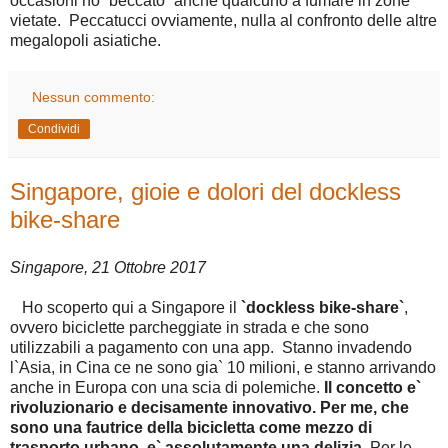
occasioni ho `beccato` anche qualcuno a fumare in zone
vietate. Peccatucci ovviamente, nulla al confronto delle altre
megalopoli asiatiche.
Nessun commento:
Condividi
Singapore, gioie e dolori del dockless
bike-share
Singapore, 21 Ottobre 2017
Ho scoperto qui a Singapore il
`dockless bike-share`
,
ovvero biciclette parcheggiate in strada e che sono
utilizzabili a pagamento con una app. Stanno invadendo
l`Asia, in Cina ce ne sono gia` 10 milioni, e stanno arrivando
anche in Europa con una scia di polemiche.
Il concetto e`
rivoluzionario e decisamente innovativo. Per me, che
sono una fautrice della bicicletta come mezzo di
trasporto urbano, e` assolutamente una delizia
. Per le