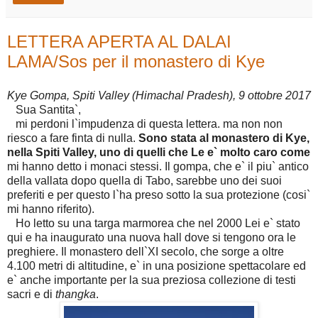
LETTERA APERTA AL DALAI
LAMA/Sos per il monastero di Kye
Kye Gompa, Spiti Valley (Himachal Pradesh), 9 ottobre 2017
Sua Santita`,
mi perdoni l`impudenza di questa lettera. ma non non
riesco a fare finta di nulla.
Sono stata al monastero di Kye,
nella Spiti Valley, uno di quelli che Le e` molto caro come
mi hanno detto i monaci stessi. Il gompa, che e` il piu` antico
della vallata dopo quella di Tabo, sarebbe uno dei suoi
preferiti e per questo l`ha preso sotto la sua protezione (cosi`
mi hanno riferito).
Ho letto su una targa marmorea che nel 2000 Lei e` stato
qui e ha inaugurato una nuova hall dove si tengono ora le
preghiere. Il monastero dell`XI secolo, che sorge a oltre
4.100 metri di altitudine, e` in una posizione spettacolare ed
e` anche importante per la sua preziosa collezione di testi
sacri e di
thangka
.