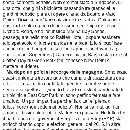
semplicemente perfetto. Non ero mai stata a Singapore. E`
una citta` che giri in bicicletta passando tra grattacieli e
giardini pubblici pieni di opere d`arte, da Botero a Marc
Quinn. Dove si puo` fare colazione in strada a Chinatown
con pochi soldi e poco dopo essere nei templi del lusso a
Orchard Road, o nel futuristico Marina Bay Sands,
passeggiare nello storico Raffles Hotel, oppure assistere
allo spettacolo di luci e musica nella baia. E lo si puo` fare
anche con un budget limitato, un cappuccino davanti agli
spettacolari Supertrees ( Gardens by the Bay) costa come al
Coffee Day di Green Park (chi conosce New Delhi si
mettera` a ridere).
Ma dopo un po`ci si accorge delle magagne
. Sono stata
quasi contenta a trovare qualche cumulo di spazzatura qua
e la`. La cosa mi ha confortato, perche` la perfezione e`
sempre sospettosa. Quando ho visto i resti abbandonati di
un pic nic a East Cost Park mi sono perfino fermata a fare
una foto. Un po` impaurita perche` la citta` e` piena di
telecamere (non vedo mai polizia). Non si sa mai, qui non
amano i dissidenti o critici. Ma forse in passato. Ho letto che
il partito unico di governo, il People Action Party (PAP) sta
scricchiolando dopo le elezioni generali del 2015. In altre