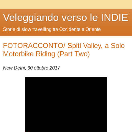
Veleggiando verso le INDIE
Storie di slow travelling tra Occidente e Oriente
FOTORACCONTO/ Spiti Valley, a Solo
Motorbike Riding (Part Two)
New Delhi, 30 ottobre 2017