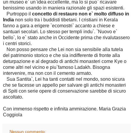
un museo e` un`idea eccellente, ma lo si puo` ricavare
benissimo usando in maniera razionale gli spazi esistenti.
Purtroppo il
concetto di restauro non e` molto diffuso in
India
non solo tra i buddisti tibetani. I cristiani in Kerala
fanno a gara a erigere `ecomostri` accanto a chiese e
santuari secolari. Lo stesso per templi indu`. `Nuovo e`
bello`, lo e` stato anche in Occidente prima che rivalutassero
i centri storici.
Non posso pensare che Lei non sia sensibile alla tutela
del patrimonio storico e che sia indifferente di fronte alla
deturpazione e al degrado di antichi monasteri come Kye o
come altri nel vicino e piu`famoso Ladakh. Bisogna
intervenire, ma non con il cemento armato.
Sua Santita`, Lei ha tanti contatti nel mondo, sono sicura
che se facesse un appello per salvare gli antichi monasteri
di Spiti con serie opere di conservazione sarebbe di sicuro
ascoltato.
Con immenso rispetto e infinita ammirazione. Maria Grazia
Coggiola
Nessun commento: