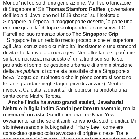
Mondo` nel corso di una generazione. Ma il vero fondatore
di Singapore e` Sir
Thomas Stamford Raffles
, governatore
dell`isola di Java, che nel 1819 sbarco` sull`isolotto di
Singapore, all`epoca in maggior parte deserto, `a parte una
enorme quantita` di topi e scolopendre` come scrive J.G.
Farrell nel suo romanzo storico
The Singapore Grip.
Singapore ha un reddito medio procapite che e` superiore
agli Usa, corruzione e criminalita` inesistente e uno standard
di vita che fa invidia ai norvegesi. Non altrettanto si puo` dire
sulla democrazia, ma questo e` un altro discorso. Io sto
parlando di semplice gestione urbana e di amministrazione
della
res publica
, di come sia possibile che a Singapore si
beva l`acqua del rubinetto e che in pieno centro si sentano
le rane gracidare negli stagni (privi di zanzare). Mentre
invece a Calcutta la quantita` di lebbrosi ha prodotto una
santa come Madre Teresa.
Anche l`India ha avuto grandi statisti, Jawaharlal
Nehru o la figlia Indira Gandhi per fare un esempio, ma la
miseria e` rimasta.
Gandhi non era Lee Kuan Yew,
ovviamente, anche se entrambi arrivano da studi giuridici. Mi
sto interessando alla biografia di `Harry Lee`, come era
conosciuto questo colto avvocato di origine cinese. Tra le