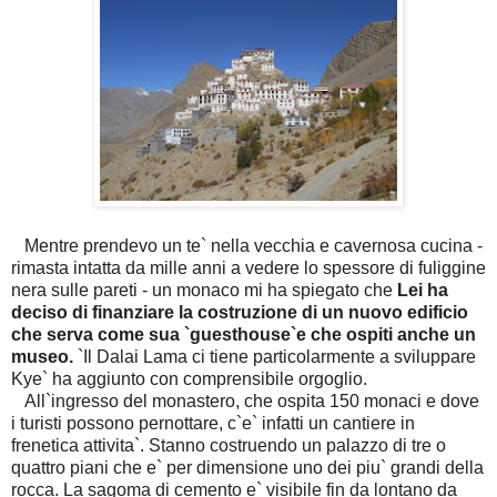
Mentre prendevo un te` nella vecchia e cavernosa cucina -
rimasta intatta da mille anni a vedere lo spessore di fuliggine
nera sulle pareti - un monaco mi ha spiegato che
Lei ha
deciso di finanziare la costruzione di un nuovo edificio
che serva come sua `guesthouse`e che ospiti anche un
museo.
`Il Dalai Lama ci tiene particolarmente a sviluppare
Kye` ha aggiunto con comprensibile orgoglio.
All`ingresso del monastero, che ospita 150 monaci e dove
i turisti possono pernottare, c`e` infatti un cantiere in
frenetica attivita`. Stanno costruendo un palazzo di tre o
quattro piani che e` per dimensione uno dei piu` grandi della
rocca. La sagoma di cemento e` visibile fin da lontano da