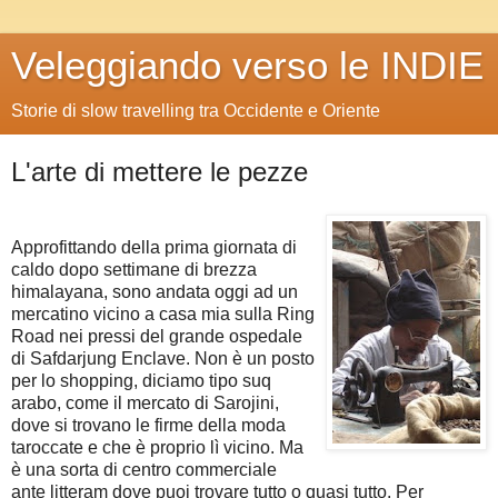
Veleggiando verso le INDIE
Storie di slow travelling tra Occidente e Oriente
L'arte di mettere le pezze
Approfittando della prima giornata di
caldo dopo settimane di brezza
himalayana, sono andata oggi ad un
mercatino vicino a casa mia sulla Ring
Road nei pressi del grande ospedale
di Safdarjung Enclave. Non è un posto
per lo shopping, diciamo tipo suq
arabo, come il mercato di Sarojini,
dove si trovano le firme della moda
taroccate e che è proprio lì vicino. Ma
è una sorta di centro commerciale
ante litteram dove puoi trovare tutto o quasi tutto. Per