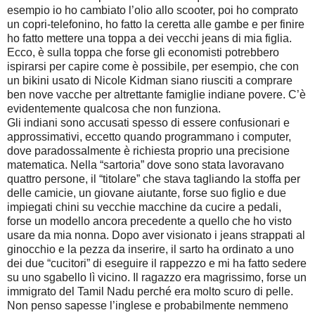
esempio io ho cambiato l’olio allo scooter, poi ho comprato
un copri-telefonino, ho fatto la ceretta alle gambe e per finire
ho fatto mettere una toppa a dei vecchi jeans di mia figlia.
Ecco, è sulla toppa che forse gli economisti potrebbero
ispirarsi per capire come è possibile, per esempio, che con
un bikini usato di Nicole Kidman siano riusciti a comprare
ben nove vacche per altrettante famiglie indiane povere. C’è
evidentemente qualcosa che non funziona.
Gli indiani sono accusati spesso di essere confusionari e
approssimativi, eccetto quando programmano i computer,
dove paradossalmente è richiesta proprio una precisione
matematica. Nella “sartoria” dove sono stata lavoravano
quattro persone, il “titolare” che stava tagliando la stoffa per
delle camicie, un giovane aiutante, forse suo figlio e due
impiegati chini su vecchie macchine da cucire a pedali,
forse un modello ancora precedente a quello che ho visto
usare da mia nonna. Dopo aver visionato i jeans strappati al
ginocchio e la pezza da inserire, il sarto ha ordinato a uno
dei due “cucitori” di eseguire il rappezzo e mi ha fatto sedere
su uno sgabello lì vicino. Il ragazzo era magrissimo, forse un
immigrato del Tamil Nadu perché era molto scuro di pelle.
Non penso sapesse l’inglese e probabilmente nemmeno