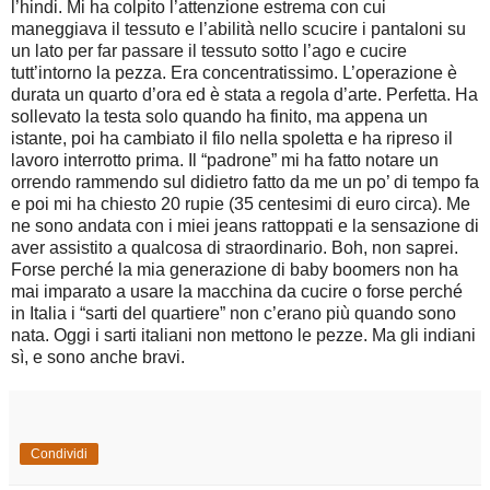
l’hindi. Mi ha colpito l’attenzione estrema con cui
maneggiava il tessuto e l’abilità nello scucire i pantaloni su
un lato per far passare il tessuto sotto l’ago e cucire
tutt’intorno la pezza. Era concentratissimo. L’operazione è
durata un quarto d’ora ed è stata a regola d’arte. Perfetta. Ha
sollevato la testa solo quando ha finito, ma appena un
istante, poi ha cambiato il filo nella spoletta e ha ripreso il
lavoro interrotto prima. Il “padrone” mi ha fatto notare un
orrendo rammendo sul didietro fatto da me un po’ di tempo fa
e poi mi ha chiesto 20 rupie (35 centesimi di euro circa). Me
ne sono andata con i miei jeans rattoppati e la sensazione di
aver assistito a qualcosa di straordinario. Boh, non saprei.
Forse perché la mia generazione di baby boomers non ha
mai imparato a usare la macchina da cucire o forse perché
in Italia i “sarti del quartiere” non c’erano più quando sono
nata. Oggi i sarti italiani non mettono le pezze. Ma gli indiani
sì, e sono anche bravi.
Condividi