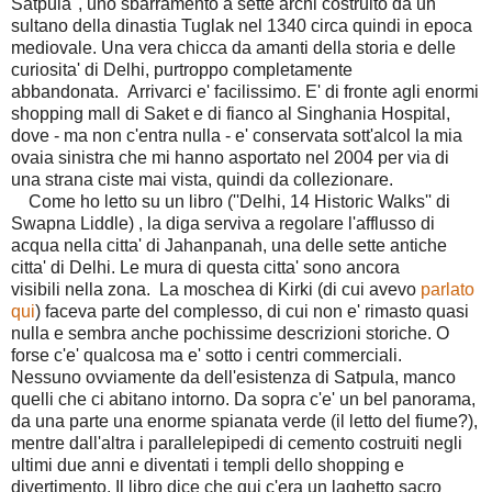
Satpula'', uno sbarramento a sette archi costruito da un
sultano della dinastia Tuglak nel 1340 circa quindi in epoca
mediovale. Una vera chicca da amanti della storia e delle
curiosita' di Delhi, purtroppo completamente
abbandonata. Arrivarci e' facilissimo. E' di fronte agli enormi
shopping mall di Saket e di fianco al Singhania Hospital,
dove - ma non c'entra nulla - e' conservata sott'alcol la mia
ovaia sinistra che mi hanno asportato nel 2004 per via di
una strana ciste mai vista, quindi da collezionare.
Come ho letto su un libro (''Delhi, 14 Historic Walks'' di
Swapna Liddle) , la diga serviva a regolare l'afflusso di
acqua nella citta' di Jahanpanah, una delle sette antiche
citta' di Delhi. Le mura di questa citta' sono ancora
visibili nella zona. La moschea di Kirki (di cui avevo
parlato
qui
) faceva parte del complesso, di cui non e' rimasto quasi
nulla e sembra anche pochissime descrizioni storiche. O
forse c'e' qualcosa ma e' sotto i centri commerciali.
Nessuno ovviamente da dell'esistenza di Satpula, manco
quelli che ci abitano intorno. Da sopra c'e' un bel panorama,
da una parte una enorme spianata verde (il letto del fiume?),
mentre dall'altra i parallelepipedi di cemento costruiti negli
ultimi due anni e diventati i templi dello shopping e
divertimento. Il libro dice che qui c'era un laghetto sacro