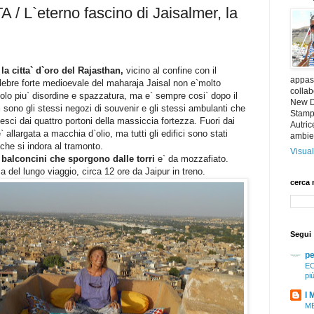
/ L`eterno fascino di Jaisalmer, la
la citta` d`oro del Rajasthan,
vicino al confine con il
appass
elebre forte medioevale del maharaja Jaisal non e`molto
collab
solo piu` disordine e spazzatura, ma e` sempre cosi` dopo il
New De
sono gli stessi negozi di souvenir e gli stessi ambulanti che
Stampa
o esci dai quattro portoni della massiccia fortezza. Fuori dai
Autric
e` allargata a macchia d`olio, ma tutti gli edifici sono stati
ambie
a che si indora al tramonto.
Visual
i balconcini che sporgono dalle torri
e` da mozzafiato.
a del lungo viaggio, circa 12 ore da Jaipur in treno.
cerca 
Segui
pe
EC
pi
I 
ME