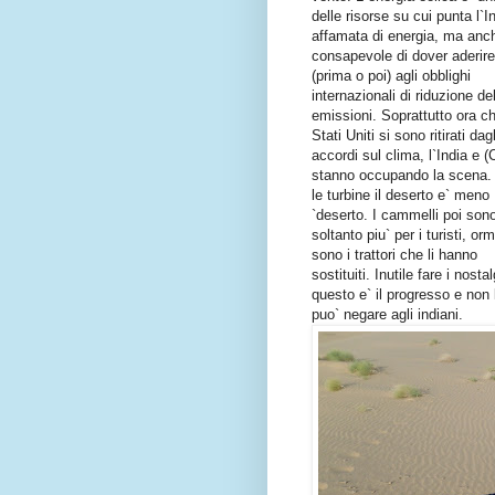
delle risorse su cui punta l`I
affamata di energia, ma anc
consapevole di dover aderire
(prima o poi) agli obblighi
internazionali di riduzione de
emissioni. Soprattutto ora ch
Stati Uniti si sono ritirati dagl
accordi sul clima, l`India e (
stanno occupando la scena.
le turbine il deserto e` meno
`deserto. I cammelli poi son
soltanto piu` per i turisti, orm
sono i trattori che li hanno
sostituiti. Inutile fare i nostal
questo e` il progresso e non 
puo` negare agli indiani.