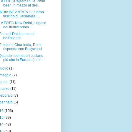
LA FOTO/Rajasthan, la `child
beer` in mezzo al des...
INDIA INCANTATA / L`eterno
fascino di Jaisalmer, l...
LA FOTO/ New Delhi, il riposo
del fruttivendolo
Cercasi Dalai Lama di
bell'aspetto
Tensione Cina-India, Delhi
risponde con Bollywood
Quando i pomodori costano
più che in Europa (e dic...
luglio
(1)
maggio
(7)
aprile
(11)
marzo
(11)
febbraio
(7)
gennaio
(6)
16
(106)
15
(99)
14
(42)
13
(63)