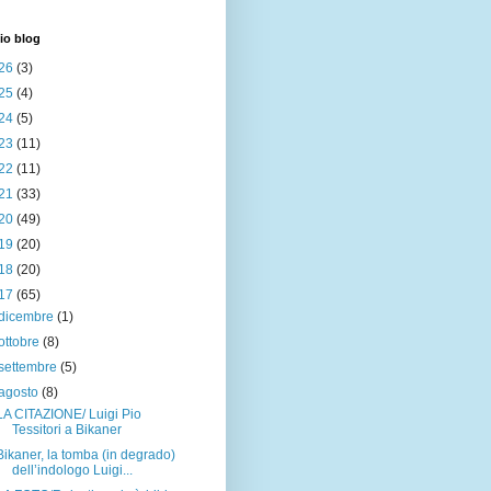
io blog
26
(3)
25
(4)
24
(5)
23
(11)
22
(11)
21
(33)
20
(49)
19
(20)
18
(20)
17
(65)
dicembre
(1)
ottobre
(8)
settembre
(5)
agosto
(8)
LA CITAZIONE/ Luigi Pio
Tessitori a Bikaner
Bikaner, la tomba (in degrado)
dell’indologo Luigi...