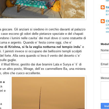
ne
It
EN
in
Ch
Ch
ch
 giocare. Gli anziani si siedono in cerchio davanti al palazzo
se
e case escono gli odori delle pietanze speziate e del chapati
dono i lumini nelle cavita` dei muri dove ci sono statuette di
curcuma e argento. Quando e` festa come oggi, che e`
Modulo
 di Krishna, si fa la veglia notturna nel tempio indu`
e
Nome
i. I jainisti invece si occupano dei bellissimi templi scolpiti
el forte. Alla sera quando si leva il vento del deserto c`e`
sulle guglie.
il Mud Mirror, gestito dai due bramini Lala e Surya e` li` di
Email
 un altro posto, Mirage, dell`ex cammelliere Ba, una miniera
o, oltre che cuoco eccellente.
Mess
to a
ta
eri e
 a
a