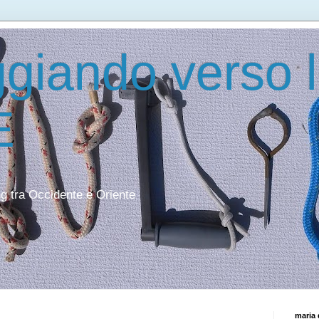
giando verso 
E
ing tra Occidente e Oriente
maria 