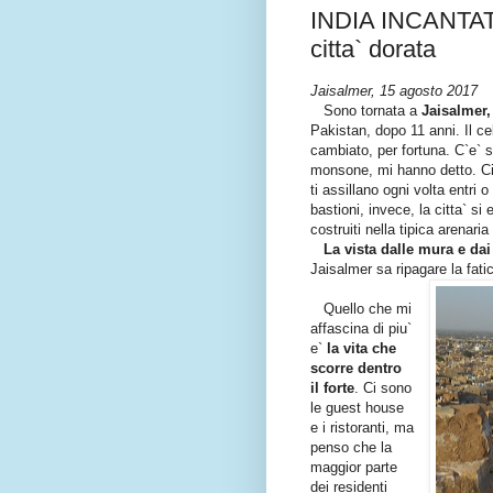
INDIA INCANTATA 
citta` dorata
Jaisalmer, 15 agosto 2017
Sono tornata a
Jaisalmer, 
Pakistan, dopo 11 anni. Il c
cambiato, per fortuna. C`e` 
monsone, mi hanno detto. Ci 
ti assillano ogni volta entri 
bastioni, invece, la citta` si 
costruiti nella tipica arenari
La vista dalle mura e da
Jaisalmer sa ripagare la fatic
Quello che mi
affascina di piu`
e`
la vita che
scorre dentro
il forte
. Ci sono
le guest house
e i ristoranti, ma
penso che la
maggior parte
dei residenti