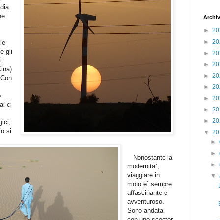
ndia
he
Archiv
►
20
►
20
lle
e gli
►
20
i
►
20
Cina)
►
20
 Con
►
20
o
►
20
ai ci
►
20
►
20
gici,
lo si
▼
20
►
►
Nonostante la
►
modernita`,
viaggiare in
▼
moto e` sempre
affascinante e
avventuroso.
Sono andata
con uno scooter