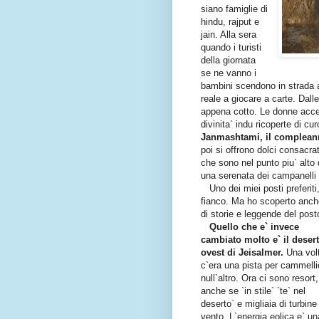
siano famiglie di
hindu, rajput e
jain. Alla sera
quando i turisti
della giornata
se ne vanno i
bambini scendono in strada a
reale a giocare a carte. Dall
appena cotto. Le donne accen
divinita` indu ricoperte di 
Janmashtami, il compleanno
poi si offrono dolci consacrat
che sono nel punto piu` alto d
una serenata dei campanelli 
Uno dei miei posti preferiti, 
fianco. Ma ho scoperto anche
di storie e leggende del post
Quello che e` invece
cambiato molto e` il deser
ovest di Jeisalmer.
Una vol
c`era una pista per cammelli
null`altro. Ora ci sono resort,
anche se `in stile` `te` nel
deserto` e migliaia di turbine
vento. L`energia eolica e` un