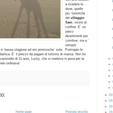
a rivedere le
dune, quelle
piu` turistiche
del
villaggio
Sam
, vicino al
confine. E` un
parco
divertimenti per
comitive, ma e `
sempre
a e` bassa stagione ed ero prressoche` sola. Purtroppo le
 plastica. E` il prezzo da pagare al turismo di massa. Non ho
n cammello di 11 anni, Lucky, che si metteva in posa per la
►
ielo ordinava!
►
►
►
►
►
o:
►
20
►
20
►
20
Home page
Post più vecchio
►
20