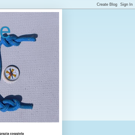
le
grazia coggiola