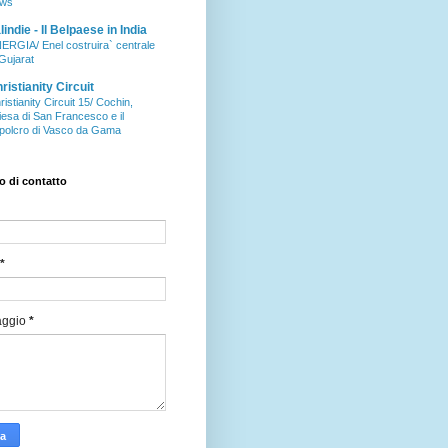
ws
aIindie - Il Belpaese in India
ERGIA/ Enel costruira` centrale
 Gujarat
ristianity Circuit
ristianity Circuit 15/ Cochin,
iesa di San Francesco e il
polcro di Vasco da Gama
 di contatto
*
aggio
*