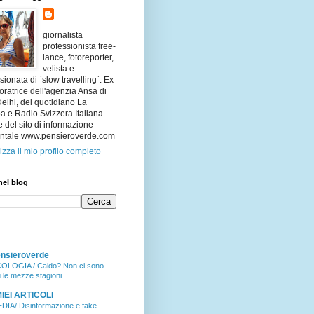
giornalista
professionista free-
lance, fotoreporter,
velista e
ionata di `slow travelling`. Ex
oratrice dell'agenzia Ansa di
lhi, del quotidiano La
 e Radio Svizzera Italiana.
e del sito di informazione
ntale www.pensieroverde.com
izza il mio profilo completo
nel blog
nsieroverde
OLOGIA / Caldo? Non ci sono
ù le mezze stagioni
MIEI ARTICOLI
DIA/ Disinformazione e fake