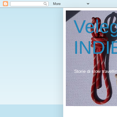
Veleg
INDI
Storie di slow travell