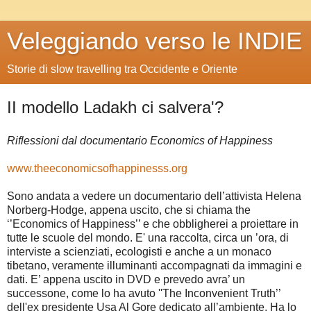
Veleggiando verso le INDIE
Storie di slow travelling tra Occidente e Oriente
II modello Ladakh ci salvera'?
Riflessioni dal documentario Economics of Happiness
www.theeconomicsofhappinesss.org
Sono andata a vedere un documentario dell’attivista Helena
Norberg-Hodge, appena uscito, che si chiama the
‘’Economics of Happiness’’ e che obbligherei a proiettare in
tutte le scuole del mondo. E' una raccolta, circa un ’ora, di
interviste a scienziati, ecologisti e anche a un monaco
tibetano, veramente illuminanti accompagnati da immagini e
dati. E’ appena uscito in DVD e prevedo avra’ un
successone, come lo ha avuto ''The Inconvenient Truth’’
dell'ex presidente Usa Al Gore dedicato all’ambiente. Ha lo