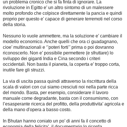
un problema cronico che si fa finta di ignorare. La
rivoluzione in Egitto e’ un altro sintomo di un malessere
molto profondo che colpisce direttamente la pancia e quindi
proprio per questo e' capace di generare terremoti nel corso
della storia.
Nessuno lo vuole ammettere, ma la soluzione e’ cambiare il
modello economico. Anche quelli che ora ci guadagnano,
cioe’ multinazionali e ‘’poteri forti’’ prima o poi dovranno
riconoscerlo. Non e’ possibile permettere (e sfruttare) lo
sviluppo dei giganti India e Cina secondo i criteri
occidentali. Non basta il pianeta, la coperta e’ troppo corta,
inutile fare gli struzzi.
La via di uscita passa quindi attraverso la riscrittura della
scala di valori con cui siamo cresciuti noi nella parte ricca
del mondo. Basta, per esempio, considerare il lavoro
manuale come degradante, basta con il consumismo, con
l’esasperante ricerca del profitto, della produttivita’ agricola e
della mano d'opera a basso costo.
In Bhutan hanno coniato un po’ di anni fa il concetto di
economia della felicita’, il documentario lo ricorda.