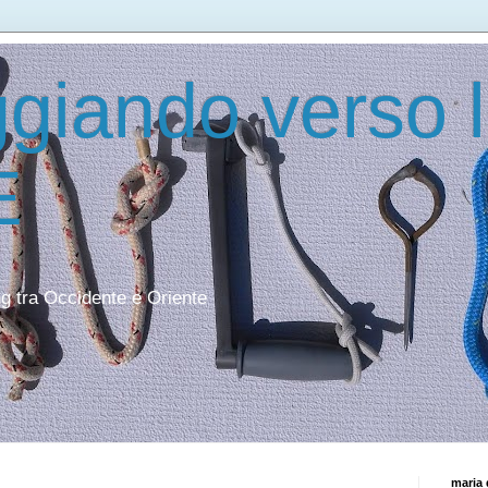
giando verso 
E
ing tra Occidente e Oriente
maria 