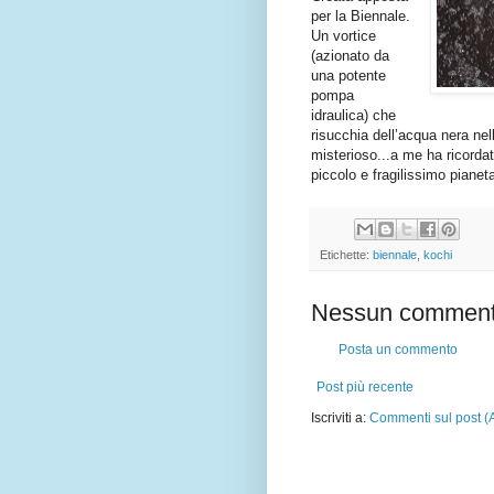
per la Biennale.
Un vortice
(azionato da
una potente
pompa
idraulica) che
risucchia dell’acqua nera nel
misterioso...a me ha ricordat
piccolo e fragilissimo pianet
Etichette:
biennale
,
kochi
Nessun comment
Posta un commento
Post più recente
Iscriviti a:
Commenti sul post (