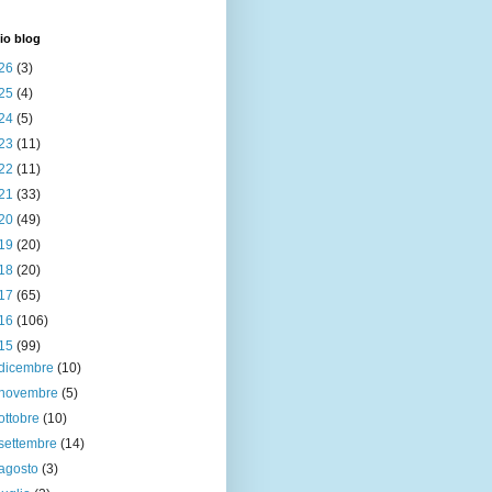
io blog
26
(3)
25
(4)
24
(5)
23
(11)
22
(11)
21
(33)
20
(49)
19
(20)
18
(20)
17
(65)
16
(106)
15
(99)
dicembre
(10)
novembre
(5)
ottobre
(10)
settembre
(14)
agosto
(3)