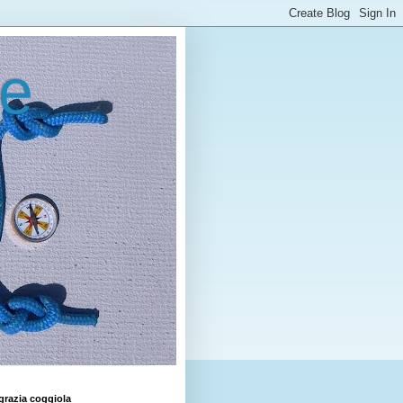
le
grazia coggiola