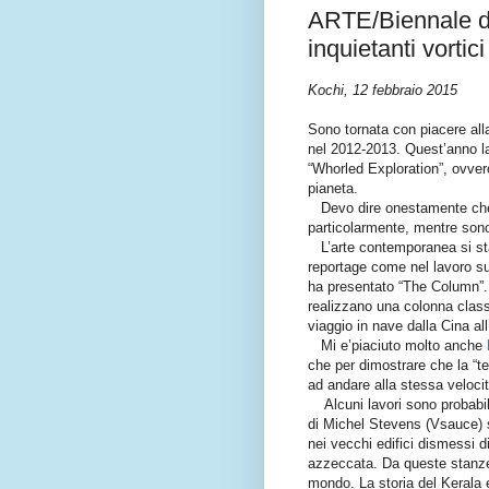
ARTE/Biennale di 
inquietanti vortic
Kochi, 12 febbraio 2015
Sono tornata con piacere all
nel 2012-2013. Quest’anno la
“Whorled Exploration”, ovvero
pianeta.
Devo dire onestamente che m
particolarmente, mentre sono
L’arte contemporanea si sta
reportage come nel lavoro su
ha presentato “The Column”
realizzano una colonna clas
viaggio in nave dalla Cina al
Mi e’piaciuto molto anche
l
che per dimostrare che la “ter
ad andare alla stessa velocit
Alcuni lavori sono probabilm
di Michel Stevens (Vsauce) s
nei vecchi edifici dismessi 
azzeccata. Da queste stanze,
mondo. La storia del Kerala e