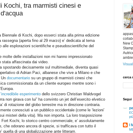
Kochi, tra marmisti cinesi e
i d'acqua
appass
a Biennale di Kochi, dopo esserci stata alla prima edizione
collab
 rassegna (aperta fino al 29 marzo) e’ dedicata al tema
New De
 alle esplorazioni scientifiche e pseudoscientifiche del
Stampa
Autric
olte delle installazioni non mi hanno impressionato
ambie
 stata affascinata dai video.
Visual
 spostando decisamente sul multimediale, diventa quasi
perlativo di Adrian Paci, albanese che vive a Milano e che
cerca 
. Un
documentario
su un gruppo di marmisti cinesi che
sica commissionata da un cliente europeo mentre sono i
l’Europa.
’incredibile esperimento
dello svizzero Christian Waldvogel
ra non girava con lui” ha convinto un jet dell’esercito elvetico
Segui
a’ di rotazione del globo terrestre ma in direzione contraria.
pe
ente conosciuti a un pubblico occidentale (come le ‘lezioni’
EC
ui misteri della vita). Ma non importa. La loro trasposizione
pi
di Fort Kochi, lo storico centro commerciale, e’ assolutamente
I 
 che odorano ancora di spezie, si trafficava con tutto il
ME
’ quella di una globalizzazione ante litteram.