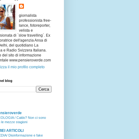
giornalista
professionista free-
lance, fotoreporter,
velista e
ionata di `slow travelling`. Ex
oratrice dell'agenzia Ansa di
lhi, del quotidiano La
 e Radio Svizzera Italiana.
e del sito di informazione
ntale www.pensieroverde.com
izza il mio profilo completo
nel blog
nsieroverde
OLOGIA / Caldo? Non ci sono
ù le mezze stagioni
MIEI ARTICOLI
DIA/ Disinformazione e fake