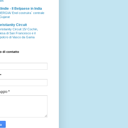
ws
aIindie - Il Belpaese in India
ERGIA/ Enel costruira` centrale
 Gujarat
ristianity Circuit
ristianity Circuit 15/ Cochin,
iesa di San Francesco e il
polcro di Vasco da Gama
 di contatto
*
aggio
*