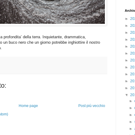
Archiv
►
20
►
20
►
20
la profondita’ della terra. Inquietante, drammatica,
►
20
o un buco nero che un giorno potrebbe inghiottire il nostro
►
20
a.
►
20
►
20
►
20
►
20
►
20
o:
►
20
▼
20
►
Home page
Post più vecchio
►
Atom)
►
►
►