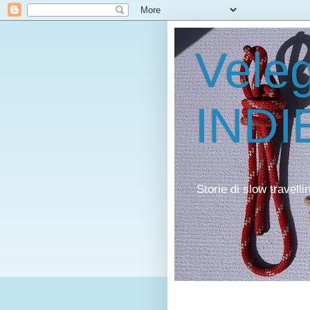
Veleg
INDI
Storie di slow travell