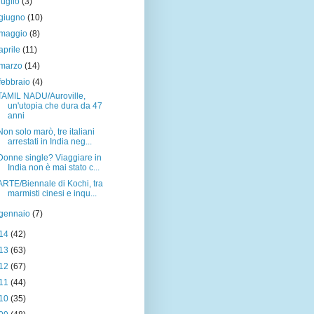
luglio
(3)
giugno
(10)
maggio
(8)
aprile
(11)
marzo
(14)
febbraio
(4)
TAMIL NADU/Auroville,
un'utopia che dura da 47
anni
Non solo marò, tre italiani
arrestati in India neg...
Donne single? Viaggiare in
India non è mai stato c...
ARTE/Biennale di Kochi, tra
marmisti cinesi e inqu...
gennaio
(7)
14
(42)
13
(63)
12
(67)
11
(44)
10
(35)