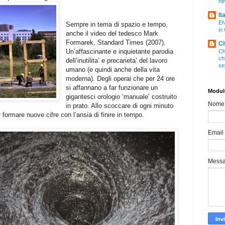
ne
It
EN
Sempre in tema di spazio e tempo,
in
anche il video del tedesco Mark
Formarek, Standard Times (2007).
Ch
Un’affascinante e inquietante parodia
Ch
ch
dell’inutilita’ e precarieta’ del lavoro
se
umano (e quindi anche della vita
moderna). Degli operai che per 24 ore
si affannano a far funzionare un
Modulo
gigantesci orologio ‘manuale’ costruito
Nome
in prato. Allo scoccare di ogni minuto
formare nuove cifre con l’ansia di finire in tempo.
Email
Mess