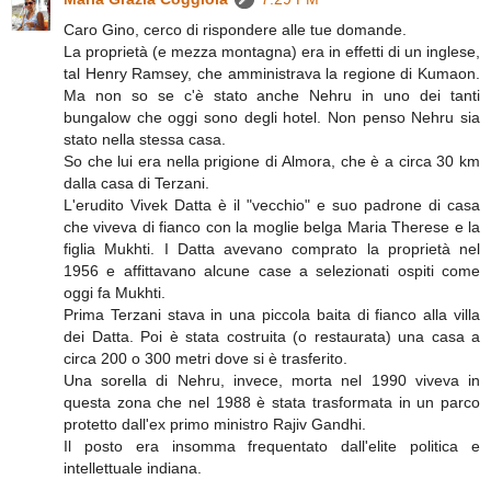
Caro Gino, cerco di rispondere alle tue domande.
La proprietà (e mezza montagna) era in effetti di un inglese,
tal Henry Ramsey, che amministrava la regione di Kumaon.
Ma non so se c'è stato anche Nehru in uno dei tanti
bungalow che oggi sono degli hotel. Non penso Nehru sia
stato nella stessa casa.
So che lui era nella prigione di Almora, che è a circa 30 km
dalla casa di Terzani.
L'erudito Vivek Datta è il "vecchio" e suo padrone di casa
che viveva di fianco con la moglie belga Maria Therese e la
figlia Mukhti. I Datta avevano comprato la proprietà nel
1956 e affittavano alcune case a selezionati ospiti come
oggi fa Mukhti.
Prima Terzani stava in una piccola baita di fianco alla villa
dei Datta. Poi è stata costruita (o restaurata) una casa a
circa 200 o 300 metri dove si è trasferito.
Una sorella di Nehru, invece, morta nel 1990 viveva in
questa zona che nel 1988 è stata trasformata in un parco
protetto dall'ex primo ministro Rajiv Gandhi.
Il posto era insomma frequentato dall'elite politica e
intellettuale indiana.