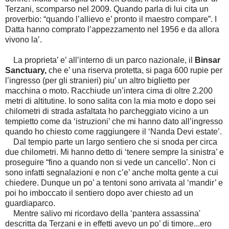
Terzani, scomparso nel 2009. Quando parla di lui cita un
proverbio: “quando l’allievo e’ pronto il maestro compare”. I
Datta hanno comprato l’appezzamento nel 1956 e da allora
vivono la’.
La proprieta’ e’ all’interno di un parco nazionale, il
Binsar
Sanctuary,
che e’ una riserva protetta, si paga 600 rupie per
l’ingresso (per gli stranieri) piu’ un altro biglietto per
macchina o moto. Racchiude un’intera cima di oltre 2.200
metri di altitutine. Io sono salita con la mia moto e dopo sei
chilometri di strada asfaltata ho parcheggiato vicino a un
tempietto come da ‘istruzioni’ che mi hanno dato all’ingresso
quando ho chiesto come raggiungere il ‘Nanda Devi estate’.
Dal tempio parte un largo sentiero che si snoda per circa
due chilometri. Mi hanno detto di ‘tenere sempre la sinistra’ e
proseguire “fino a quando non si vede un cancello’. Non ci
sono infatti segnalazioni e non c’e’ anche molta gente a cui
chiedere. Dunque un po’ a tentoni sono arrivata al ‘mandir’ e
poi ho imboccato il sentiero dopo aver chiesto ad un
guardiaparco.
Mentre salivo mi ricordavo della ‘pantera assassina'
descritta da Terzani e in effetti avevo un po’ di timore...ero