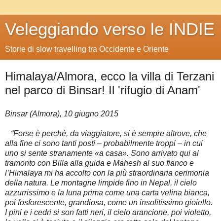
Veleggiando verso le INDIE
Storie di slow travelling tra Occidente e Oriente
Himalaya/Almora, ecco la villa di Terzani
nel parco di Binsar! Il 'rifugio di Anam'
Binsar (Almora), 10 giugno 2015
“Forse è perché, da viaggiatore, si è sempre altrove, che
alla fine ci sono tanti posti – probabilmente troppi – in cui
uno si sente stranamente «a casa». Sono arrivato qui al
tramonto con Billa alla guida e Mahesh al suo fianco e
l’Himalaya mi ha accolto con la più straordinaria cerimonia
della natura. Le montagne limpide fino in Nepal, il cielo
azzurrissimo e la luna prima come una carta velina bianca,
poi fosforescente, grandiosa, come un insolitissimo gioiello.
I pini e i cedri si son fatti neri, il cielo arancione, poi violetto,