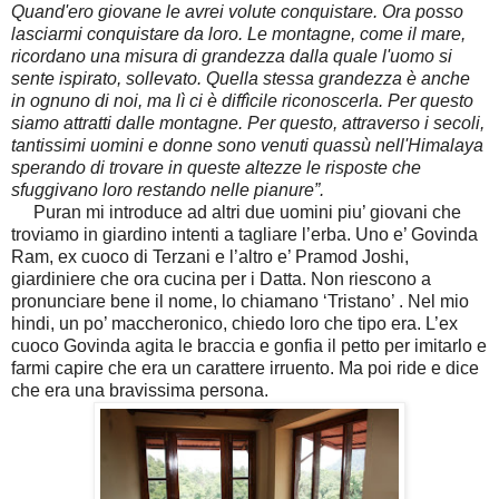
Quand'ero giovane le avrei volute conquistare. Ora posso
lasciarmi conquistare da loro. Le montagne, come il mare,
ricordano una misura di grandezza dalla quale l'uomo si
sente ispirato, sollevato. Quella stessa grandezza è anche
in ognuno di noi, ma lì ci è diffìcile riconoscerla. Per questo
siamo attratti dalle montagne. Per questo, attraverso i secoli,
tantissimi uomini e donne sono venuti quassù nell'Himalaya
sperando di trovare in queste altezze le risposte che
sfuggivano loro restando nelle pianure”.
Puran mi introduce ad altri due uomini piu’ giovani che
troviamo in giardino intenti a tagliare l’erba. Uno e’ Govinda
Ram, ex cuoco di Terzani e l’altro e’ Pramod Joshi,
giardiniere che ora cucina per i Datta. Non riescono a
pronunciare bene il nome, lo chiamano ‘Tristano’ . Nel mio
hindi, un po’ maccheronico, chiedo loro che tipo era. L’ex
cuoco Govinda agita le braccia e gonfia il petto per imitarlo e
farmi capire che era un carattere irruento. Ma poi ride e dice
che era una bravissima persona.