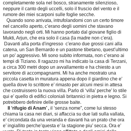
completamente sola nel bosco, stranamente silenzioso,
neppure il canto degli uccelli, solo il fruscio del vento e il
rumore dei miei scarponi sulle foglie secche.
Quando sono arrivata, intrufolandomi con un certo timore
nel cancello aperto, c’erano degli uomini che stavano
lavorando negli orti. Mi hanno portato dal giovane figlio di
Mukti, Arjun, che era solo il casa (la madre non c'era).
Davanti alla porta d'ingresso c'erano due grossi cani alla
catena, un San Bernardo e un pastone tibetano, quest’ultimo
un po’ aggressivo. Mi sono subito informata, non c’erano ai
tempi di Tiziano. Il ragazzo mi ha indicato la casa di Terzani,
a circa 300 metri dopo un avvallamento e ha chiesto a un
servitore di accompagnarmi. Mi ha anche mostrato una
piccola casetta in muratura appena dopo il giardino che e’
quella dove lo scrittore e’ rimasto per alcuni mesi in attesa
che costruissero la nuova villa. Parlo di ‘villa’ perche’ lo stile
qui e’ quello di edifici coloniali britannici in pietra e legno. Si
potrebbero definire delle grosse baite.
Il ‘rifugio di Anam’ ,
il ‘senza nome”, come lui stesso
chiama la casa nei diari, si affaccia su due lati sulla vallata,
e’ circondata da una veranda e davanti ha un prato che ora
e’ ingiallito perche’questa e’ la stagione piu’ secca. Ora e’