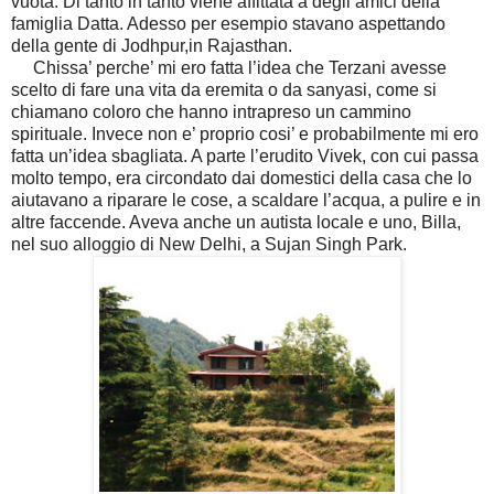
vuota. Di tanto in tanto viene affittata a degli amici della
famiglia Datta. Adesso per esempio stavano aspettando
della gente di Jodhpur,in Rajasthan.
Chissa’ perche’ mi ero fatta l’idea che Terzani avesse
scelto di fare una vita da eremita o da sanyasi, come si
chiamano coloro che hanno intrapreso un cammino
spirituale. Invece non e’ proprio cosi’ e probabilmente mi ero
fatta un’idea sbagliata. A parte l’erudito Vivek, con cui passa
molto tempo, era circondato dai domestici della casa che lo
aiutavano a riparare le cose, a scaldare l’acqua, a pulire e in
altre faccende. Aveva anche un autista locale e uno, Billa,
nel suo alloggio di New Delhi, a Sujan Singh Park.