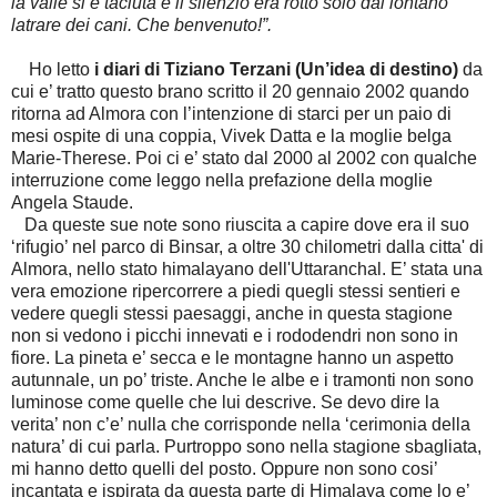
la valle si è taciuta e il silenzio era rotto solo dal lontano
latrare dei cani. Che benvenuto!”.
Ho letto
i diari di Tiziano Terzani (Un’idea di destino)
da
cui e’ tratto questo brano scritto il 20 gennaio 2002 quando
ritorna ad Almora con l’intenzione di starci per un paio di
mesi ospite di una coppia, Vivek Datta e la moglie belga
Marie-Therese. Poi ci e’ stato dal 2000 al 2002 con qualche
interruzione come leggo nella prefazione della moglie
Angela Staude.
Da queste sue note sono riuscita a capire dove era il suo
‘rifugio’ nel parco di Binsar, a oltre 30 chilometri dalla citta' di
Almora, nello stato himalayano dell'Uttaranchal. E’ stata una
vera emozione ripercorrere a piedi quegli stessi sentieri e
vedere quegli stessi paesaggi, anche in questa stagione
non si vedono i picchi innevati e i rododendri non sono in
fiore. La pineta e’ secca e le montagne hanno un aspetto
autunnale, un po’ triste. Anche le albe e i tramonti non sono
luminose come quelle che lui descrive. Se devo dire la
verita’ non c’e’ nulla che corrisponde nella ‘cerimonia della
natura’ di cui parla. Purtroppo sono nella stagione sbagliata,
mi hanno detto quelli del posto. Oppure non sono cosi’
incantata e ispirata da questa parte di Himalaya come lo e’