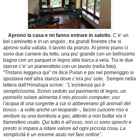
Aprono la casa e mi fanno entrare in salotto
. C’e’ un
bel caminetto e in un angolo , tra grandi finestre che si
aprono sulla vallata. il tavolo da pranzo. Al primo piano ci
sono due camere da letto, una piu’ grande con un bellissimo
bagno con un parquet in legno stile barca a vela. Tra le due
stanze c’e’ un pianerottolo con un tavolo (nella foto).
“Tristano leggeva qui” mi dice Puran e poi nel pomeriggio si
spostava nell’altra stanza dove c’era piu’ sole. Sempre nella
lettera dall'Himalaya scrive:
"L'esistenza qui è
semplicissima. Scrivo seduto sul pavimento di legno, un
pannello solare alimenta il mio piccolo computer; uso
l'acqua di una sorgente a cui si abbeverano gli animali del
bosco - a volte anche un leopardo -, faccio cuocere riso e
verdure su una bombola a gas, attento a non buttar via il
fiammifero usato. Qui tutto è all'osso, non ci sono sprechi e
presto si impara a ridare valore ad ogni piccola cosa. La
semplicità è un enorme aiuto nel fare ordine".