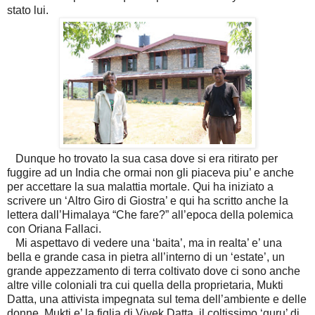
stato lui.
Dunque ho trovato la sua casa dove si era ritirato per
fuggire ad un India che ormai non gli piaceva piu’ e anche
per accettare la sua malattia mortale. Qui ha iniziato a
scrivere un ‘Altro Giro di Giostra’ e qui ha scritto anche la
lettera dall’Himalaya “Che fare?” all’epoca della polemica
con Oriana Fallaci.
Mi aspettavo di vedere una ‘baita’, ma in realta’ e’ una
bella e grande casa in pietra all’interno di un ‘estate’, un
grande appezzamento di terra coltivato dove ci sono anche
altre ville coloniali tra cui quella della proprietaria, Mukti
Datta, una attivista impegnata sul tema dell’ambiente e delle
donne. Mukti e’ la figlia di Vivek Datta, il coltissimo ‘guru’ di