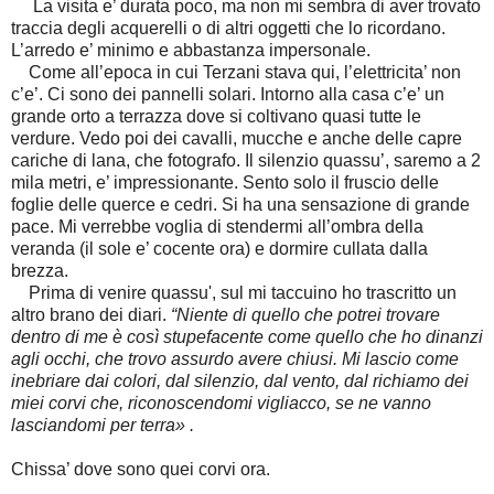
La visita e’ durata poco, ma non mi sembra di aver trovato
traccia degli acquerelli o di altri oggetti che lo ricordano.
L’arredo e’ minimo e abbastanza impersonale.
Come all’epoca in cui Terzani stava qui, l’elettricita’ non
c’e’. Ci sono dei pannelli solari. Intorno alla casa c’e’ un
grande orto a terrazza dove si coltivano quasi tutte le
verdure. Vedo poi dei cavalli, mucche e anche delle capre
cariche di lana, che fotografo. Il silenzio quassu’, saremo a 2
mila metri, e’ impressionante. Sento solo il fruscio delle
foglie delle querce e cedri. Si ha una sensazione di grande
pace. Mi verrebbe voglia di stendermi all’ombra della
veranda (il sole e’ cocente ora) e dormire cullata dalla
brezza.
Prima di venire quassu', sul mi taccuino ho trascritto un
altro brano dei diari.
“Niente di quello che potrei trovare
dentro di me è così stupefacente come quello che ho dinanzi
agli occhi, che trovo assurdo avere chiusi. Mi lascio come
inebriare dai colori, dal silenzio, dal vento, dal richiamo dei
miei corvi che, riconoscendomi vigliacco, se ne vanno
lasciandomi per terra» .
Chissa’ dove sono quei corvi ora.