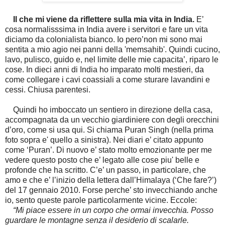
Il che mi viene da riflettere sulla mia vita in India.
E’
cosa normalisssima in India avere i servitori e fare un vita
diciamo da colonialista bianco. Io pero’non mi sono mai
sentita a mio agio nei panni della 'memsahib'. Quindi cucino,
lavo, pulisco, guido e, nel limite delle mie capacita’, riparo le
cose. In dieci anni di India ho imparato molti mestieri, da
come collegare i cavi coassiali a come sturare lavandini e
cessi. Chiusa parentesi.
Quindi ho imboccato un sentiero in direzione della casa,
accompagnata da un vecchio giardiniere con degli orecchini
d’oro, come si usa qui. Si chiama Puran Singh (nella prima
foto sopra e' quello a sinistra). Nei diari e’ citato appunto
come ‘Puran’. Di nuovo e’ stato molto emozionante per me
vedere questo posto che e’ legato alle cose piu' belle e
profonde che ha scritto. C’e’ un passo, in particolare, che
amo e che e’ l’inizio della lettera dall’Himalaya (‘Che fare?’)
del 17 gennaio 2010. Forse perche’ sto invecchiando anche
io, sento queste parole particolarmente vicine. Eccole:
“Mi piace essere in un corpo che ormai invecchia. Posso
guardare le montagne senza il desiderio di scalarle.