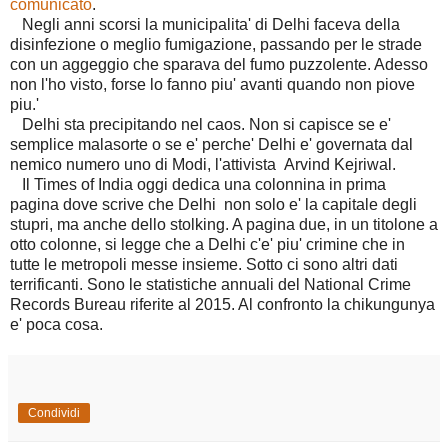
comunicato
.
Negli anni scorsi la municipalita' di Delhi faceva della
disinfezione o meglio fumigazione, passando per le strade
con un aggeggio che sparava del fumo puzzolente. Adesso
non l'ho visto, forse lo fanno piu' avanti quando non piove
piu.'
Delhi sta precipitando nel caos. Non si capisce se e'
semplice malasorte o se e' perche' Delhi e' governata dal
nemico numero uno di Modi, l'attivista Arvind Kejriwal.
Il Times of India oggi dedica una colonnina in prima
pagina dove scrive che Delhi non solo e' la capitale degli
stupri, ma anche dello stolking. A pagina due, in un titolone a
otto colonne, si legge che a Delhi c'e' piu' crimine che in
tutte le metropoli messe insieme. Sotto ci sono altri dati
terrificanti. Sono le statistiche annuali del National Crime
Records Bureau riferite al 2015. Al confronto la chikungunya
e' poca cosa.
Condividi