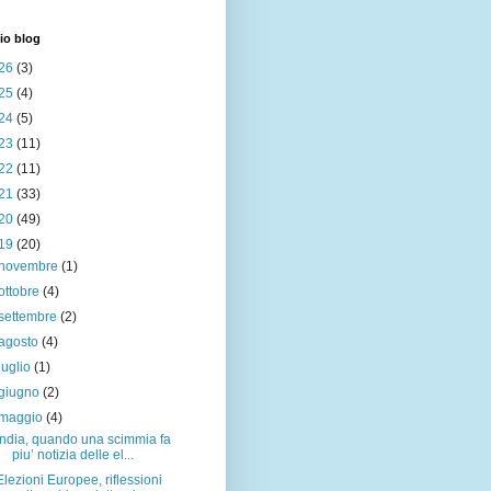
io blog
26
(3)
25
(4)
24
(5)
23
(11)
22
(11)
21
(33)
20
(49)
19
(20)
novembre
(1)
ottobre
(4)
settembre
(2)
agosto
(4)
luglio
(1)
giugno
(2)
maggio
(4)
India, quando una scimmia fa
piu’ notizia delle el...
Elezioni Europee, riflessioni