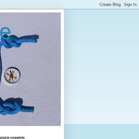
le
grazia coggiola