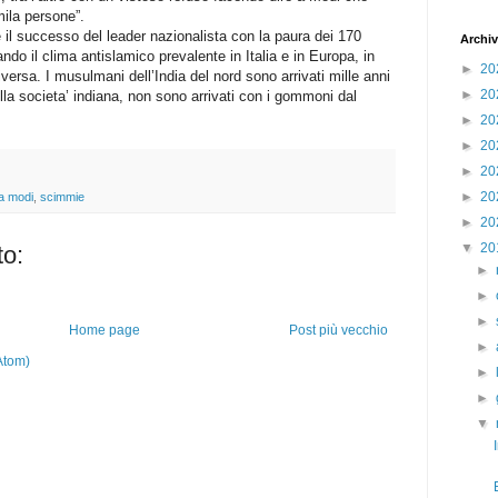
mila persone”.
l successo del leader nazionalista con la paura dei 170
Archiv
ndo il clima antislamico prevalente in Italia e in Europa, in
►
20
ersa. I musulmani dell’India del nord sono arrivati mille anni
►
20
lla societa’ indiana, non sono arrivati con i gommoni dal
►
20
►
20
►
20
►
20
a modi
,
scimmie
►
20
▼
20
o:
►
►
►
Home page
Post più vecchio
►
Atom)
►
►
▼