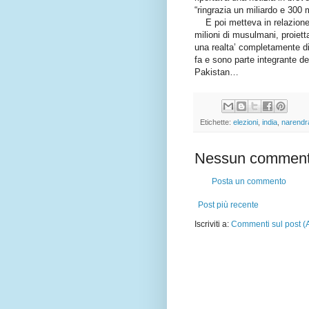
“ringrazia un miliardo e 300 
E poi metteva in relazione i
milioni di musulmani, proietta
una realta’ completamente div
fa e sono parte integrante de
Pakistan…
Etichette:
elezioni
,
india
,
narendr
Nessun comment
Posta un commento
Post più recente
Iscriviti a:
Commenti sul post (