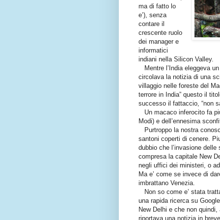
ma di fatto lo
e’), senza
contare il
crescente ruolo
dei manager e
informatici
indiani nella Silicon Valley.
Mentre l’India eleggeva un n
circolava la notizia di una 
villaggio nelle foreste del
terrore in India” questo il ti
successo il fattaccio, “non sa
Un macaco inferocito fa piu
Modi) e dell’ennesima sconfitt
Purtroppo la nostra conosce
santoni coperti di cenere. Pi
dubbio che l’invasione delle 
compresa la capitale New Del
negli uffici dei ministeri, o 
Ma e’ come se invece di dare 
imbrattano Venezia.
Non so come e’ stata trattata
una rapida ricerca su Google
New Delhi e che non quindi, a
riportava una notizia in brev