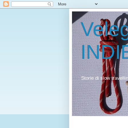
Veleg
INDI
Storie di slow travell