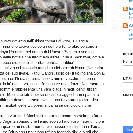
ne
It
EN
in
Ch
Ch
ch
se
uovo governo nell’ultima tornata di voto, sui social
scimmia che aveva ucciso un uomo e ferito altre persone in
 Madhya Pradesh, nel centro del Paese. “Scimmia semina
Modulo
tolo della notizia che informava altresi’ che a Badnawar, dove e’
Nome
rebbe disponibile il trattamento anti rabbia”.
’ notizia del secondo mandato elettorale di Namo (Narendra
a del suo rivale, Rahul Gandhi, figlio dell’italo indiana Sonia.
nza dell’India si ferma alle scimmie, vacche, miseria e
Email
u’ in la’ non si va, non si fa neppure uno sforzo. Non metto in
scimmie rappresenta una vera piaga in molti centri urbani,
hi. Mi e’ capitato spesso di essere aggredita nei parchi o
Mess
addirittura davanti a casa. Non e’ una forzatura giornalistica.
i risultati delle Europee, si parlasse dei piccioni che
 la vittoria di Modi sulla carta stampata, ho soltanto fatto
. L’agenzia Ansa, che l’anno scorso ha chiuso il suo ufficio a
 quanto mi risulta, non ha piu’ nessun giornalista nell’area,
e, tra l’altro con un vistoso refuso facendo dire a Modi che