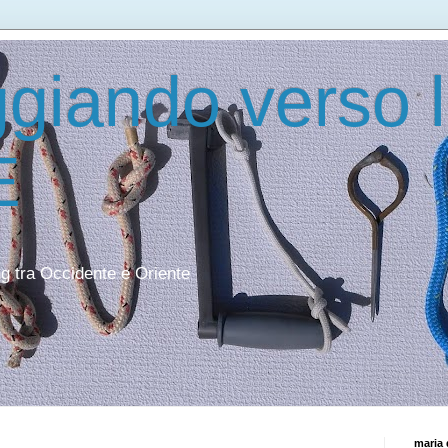
giando verso 
E
ing tra Occidente e Oriente
maria 