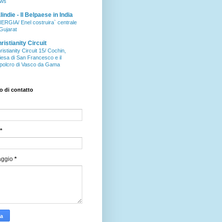
ws
aIindie - Il Belpaese in India
ERGIA/ Enel costruira` centrale
 Gujarat
ristianity Circuit
ristianity Circuit 15/ Cochin,
iesa di San Francesco e il
polcro di Vasco da Gama
 di contatto
*
aggio
*