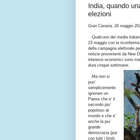
India, quando una
elezioni
Gran Canaria, 26 maggio 20
Qualcuno dei media italiani s
23 maggio con la riconferma 
della campagna elettorale per 
notizie provenienti da New Del
interessi economici sono marg
dura cinque settimane.
Ma non si
puo’
semplicemente
ignorare un
Paese che e’ il
secondo piu’
popoloso al
mondo e che e’
anche la piu’
grande
democrazia (pur
con tutti i limiti,