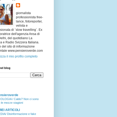
giornalista
professionista free-
lance, fotoreporter,
velista e
ionata di `slow travelling`. Ex
oratrice dell'agenzia Ansa di
lhi, del quotidiano La
 e Radio Svizzera Italiana.
e del sito di informazione
ntale www.pensieroverde.com
izza il mio profilo completo
nel blog
nsieroverde
OLOGIA / Caldo? Non ci sono
ù le mezze stagioni
MIEI ARTICOLI
DIA/ Disinformazione e fake