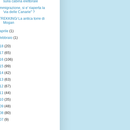
sulla cabina elettorale
Immigrazione, si e' riaperta la
'via delle Canarie" ?
TREKKING/ La antica torre di
Mogan
aprile
(1)
febbraio
(1)
18
(20)
17
(65)
16
(106)
15
(99)
14
(42)
13
(63)
12
(67)
11
(44)
10
(35)
09
(48)
08
(80)
07
(9)