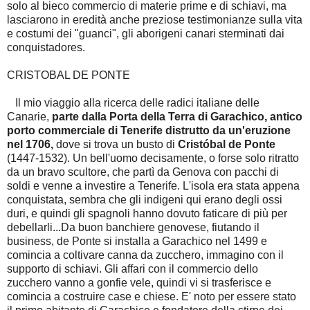
solo al bieco commercio di materie prime e di schiavi, ma
lasciarono in eredità anche preziose testimonianze sulla vita
e costumi dei "guanci", gli aborigeni canari sterminati dai
conquistadores.
CRISTOBAL DE PONTE
Il mio viaggio alla ricerca delle radici italiane delle
Canarie,
parte dalla Porta della Terra di Garachico, antico
porto commerciale di Tenerife distrutto da un'eruzione
nel 1706,
dove si trova un busto di
Cristóbal de Ponte
(1447-1532). Un bell'uomo decisamente, o forse solo ritratto
da un bravo scultore, che partì da Genova con pacchi di
soldi e venne a investire a Tenerife. L'isola era stata appena
conquistata, sembra che gli indigeni qui erano degli ossi
duri, e quindi gli spagnoli hanno dovuto faticare di più per
debellarli...Da buon banchiere genovese, fiutando il
business, de Ponte si installa a Garachico nel 1499 e
comincia a coltivare canna da zucchero, immagino con il
supporto di schiavi. Gli affari con il commercio dello
zucchero vanno a gonfie vele, quindi vi si trasferisce e
comincia a costruire case e chiese. E' noto per essere stato