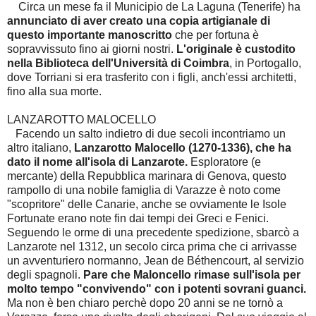
Circa un mese fa il Municipio de La Laguna (Tenerife) ha
annunciato di aver creato una copia artigianale di
questo importante manoscritto
che per fortuna è
sopravvissuto fino ai giorni nostri.
L'originale è custodito
nella Biblioteca dell'Università di Coimbra
, in Portogallo,
dove Torriani si era trasferito con i figli, anch'essi architetti,
fino alla sua morte.
LANZAROTTO MALOCELLO
Facendo un salto indietro di due secoli incontriamo un
altro italiano,
Lanzarotto Malocello (1270-1336), che ha
dato il nome all'isola di Lanzarote.
Esploratore (e
mercante) della Repubblica marinara di Genova, questo
rampollo di una nobile famiglia di Varazze è noto come
"scopritore" delle Canarie, anche se ovviamente le Isole
Fortunate erano note fin dai tempi dei Greci e Fenici.
Seguendo le orme di una precedente spedizione, sbarcò a
Lanzarote nel 1312, un secolo circa prima che ci arrivasse
un avventuriero normanno, Jean de Béthencourt, al servizio
degli spagnoli.
Pare che Maloncello rimase sull'isola per
molto tempo "convivendo" con i potenti sovrani guanci.
Ma non è ben chiaro perchè dopo 20 anni se ne tornò a