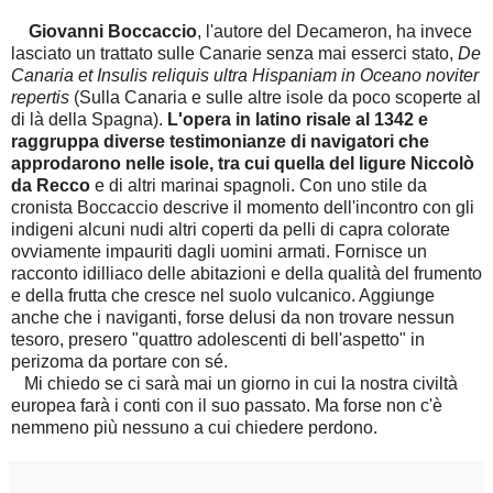
Giovanni Boccaccio
, l'autore del Decameron, ha invece
lasciato un trattato sulle Canarie senza mai esserci stato,
De
Canaria et Insulis reliquis ultra Hispaniam in Oceano noviter
repertis
(Sulla Canaria e sulle altre isole da poco scoperte al
di là della Spagna).
L'opera in latino risale al 1342 e
raggruppa diverse testimonianze di navigatori che
approdarono nelle isole, tra cui quella del ligure Niccolò
da Recco
e di altri marinai spagnoli. Con uno stile da
cronista Boccaccio descrive il momento dell'incontro con gli
indigeni alcuni nudi altri coperti da pelli di capra colorate
ovviamente impauriti dagli uomini armati. Fornisce un
racconto idilliaco delle abitazioni e della qualità del frumento
e della frutta che cresce nel suolo vulcanico. Aggiunge
anche che i naviganti, forse delusi da non trovare nessun
tesoro, presero "quattro adolescenti di bell'aspetto" in
perizoma da portare con sé.
Mi chiedo se ci sarà mai un giorno in cui la nostra civiltà
europea farà i conti con il suo passato. Ma forse non c'è
nemmeno più nessuno a cui chiedere perdono.