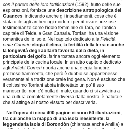
con il parere delle loro fortificazioni
(1592), frutto delle sue
esplorazioni, fornisce una
descrizione antropologica dei
Guances
, indicando anche gli insediamenti, cosa che è
stata utile agli archeologi moderni per ritrovare preziose
testimonianze come l'idolo femminile di Tara, nell'antica
capitale di Telde, a Gran Canaria. Torriani ha una visione
romantica delle isole. Nel capitolo dedicato alla
Felicità
nelle Canarie
elogia il clima, la fertilità della terra e anche
la longevità degli abitanti favorita dalla dieta, in
particolare del gofio,
farina tostata ancora oggi elemento
principale della cucina locale. In un altro capitolo dedicato
agli
Antichi Gomeri
riporta anche una elegia funebre,
prezioso frammento, che però è dubbio se appartenesse
veramente alla tradizione orale indigena. Non è escluso che
il coltissimo Torriani abbia infiorettato un po' il suo
manoscritto, non c'è nulla di male, quando ci si avvicina a
una cultura completamente diversa dalla nostra, è naturale
che si attinge al nostro vissuto per descriverla.
N
ell'opera di circa 400 pagine ci sono 60 illustrazioni,
tra cui anche la mappa di una isola inesistente, la
leggendaria isola di Borondòn
(chiamata anche Antilla) a