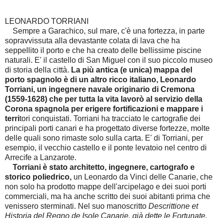
LEONARDO TORRIANI
Sempre a Garachico, sul mare, c'è una fortezza, in parte
sopravvissuta alla devastante colata di lava che ha
seppellito il porto e che ha creato delle bellissime piscine
naturali. E' il castello di San Miguel con il suo piccolo museo
di storia della città.
La più antica (e unica) mappa del
porto spagnolo è di un altro ricco italiano, Leonardo
Torriani, un ingegnere navale originario di Cremona
(1559-1628) che per tutta la vita lavorò al servizio della
Corona spagnola per erigere fortificazioni e mappare i
terri
tori conquistati. Torriani ha tracciato le cartografie dei
principali porti canari e ha progettato diverse fortezze, molte
delle quali sono rimaste solo sulla carta. E' di Torriani, per
esempio, il vecchio castello e il ponte levatoio nel centro di
Arrecife a Lanzarote.
Torriani è stato architetto, ingegnere, cartografo e
storico poliedrico,
un Leonardo da Vinci delle Canarie, che
non solo ha prodotto mappe dell'arcipelago e dei suoi porti
commerciali, ma ha anche scritto dei suoi abitanti prima che
venissero sterminati. Nel suo manoscritto
Descrittione et
Historia del Regno de Isole Canarie, già dette le Fortunate,