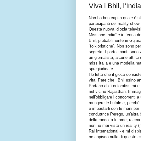
Viva i Bhil, l’Ind
Non ho ben capito quale è sta
partecipanti del reality sho
Questa nuova idiozia televisi
Missione India” e in teoria d
Bhil, probabilmente in Gujar
“folkloristiche”. Non sono pe
segreta. I partecipanti sono 
un giornalista, alcune attrici
miss Italia e una modella ma
spregiudicate.
Ho letto che il gioco consiste
vita. Pare che i Bhil usino a
Portano abiti coloratissimi 
nel vicino Rajasthan. Immagi
nell'obbligare i concorrenti a
mungere le bufale e, perché 
e impastarli con le mani per 
conduttrice Perego, un'altra
della raccolta letame, racco
non ho mai visto un reality (n
Rai International - e mi dis
ne capisco nulla di queste co