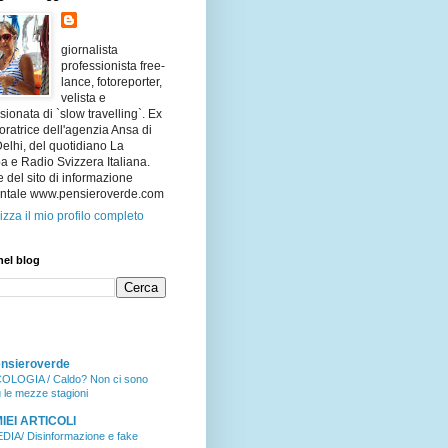
giornalista
professionista free-
lance, fotoreporter,
velista e
ionata di `slow travelling`. Ex
oratrice dell'agenzia Ansa di
lhi, del quotidiano La
 e Radio Svizzera Italiana.
e del sito di informazione
ntale www.pensieroverde.com
izza il mio profilo completo
nel blog
nsieroverde
OLOGIA / Caldo? Non ci sono
ù le mezze stagioni
MIEI ARTICOLI
DIA/ Disinformazione e fake