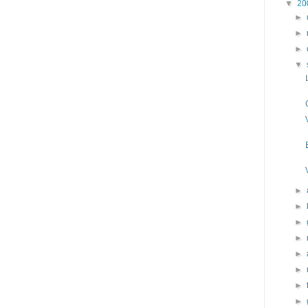
▼
20
►
►
►
▼
►
►
►
►
►
►
►
►