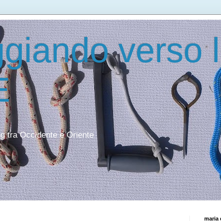
giando verso 
E
ing tra Occidente e Oriente
maria 