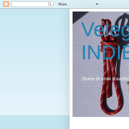
Veleg
INDI
Storie di slow travell