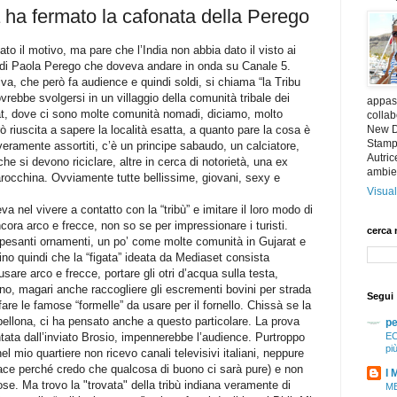
ia ha fermato la cafonata della Perego
to il motivo, ma pare che l’India non abbia dato il visto ai
w di Paola Perego che doveva andare in onda su Canale 5.
va, che però fa audience e quindi soldi, si chiama “la Tribu
ovrebbe svolgersi in un villaggio della comunità tribale dei
appass
at, dove ci sono molte comunità nomadi, diciamo, molto
collab
rò riuscita a sapere la località esatta, a quanto pare la cosa è
New De
Stampa
veramente assortiti, c’è un principe sabaudo, un calciatore,
Autric
 che si devono riciclare, altre in cerca di notorietà, una ex
ambie
rocchina. Ovviamente tutte bellissime, giovani, sexy e
Visual
va nel vivere a contatto con la “tribù” e imitare il loro modo di
ncora arco e frecce, non so se per impressionare i turisti.
cerca 
e pesanti ornamenti, un po’ come molte comunità in Gujarat e
no quindi che la “figata” ideata da Mediaset consista
 usare arco e frecce, portare gli otri d’acqua sulla testa,
no, magari anche raccogliere gli escrementi bovini per strada
Segui
fare le famose “formelle” da usare per il fornello. Chissà se la
 bellona, ci ha pensato anche a questo particolare. La prova
pe
ntata dall’inviato Brosio, impennerebbe l’audience. Purtroppo
EC
pi
el mio quartiere non ricevo canali televisivi italiani, neppure
piace perché credo che qualcosa di buono ci sarà pure) e non
I 
se. Ma trovo la "trovata" della tribù indiana veramente di
ME