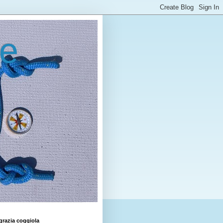
le
grazia coggiola