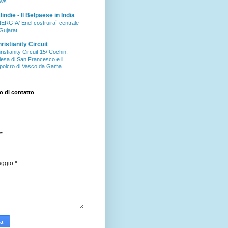
ws
aIindie - Il Belpaese in India
ERGIA/ Enel costruira` centrale
 Gujarat
ristianity Circuit
ristianity Circuit 15/ Cochin,
iesa di San Francesco e il
polcro di Vasco da Gama
 di contatto
*
aggio
*