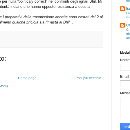
ne
per nulla “politicaly correct” nei confronti degli ignari Bhil. Mi
utorità indiane che hanno opposto resistenza a questa
It
EN
 i preparativi della trasmissione abortita sono costati dai 2 ai
in
almeno qualche briciola sia rimasta ai Bhil...
Ch
Ch
ch
se
Modulo
o:
Nome
Email
Home page
Post più vecchio
Atom)
Mess