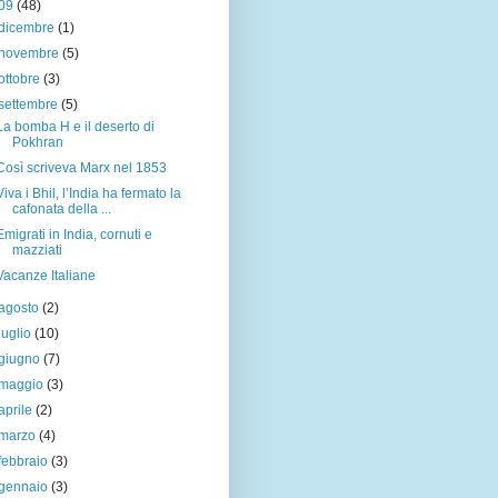
09
(48)
dicembre
(1)
novembre
(5)
ottobre
(3)
settembre
(5)
La bomba H e il deserto di
Pokhran
Così scriveva Marx nel 1853
Viva i Bhil, l’India ha fermato la
cafonata della ...
Emigrati in India, cornuti e
mazziati
Vacanze Italiane
agosto
(2)
luglio
(10)
giugno
(7)
maggio
(3)
aprile
(2)
marzo
(4)
febbraio
(3)
gennaio
(3)