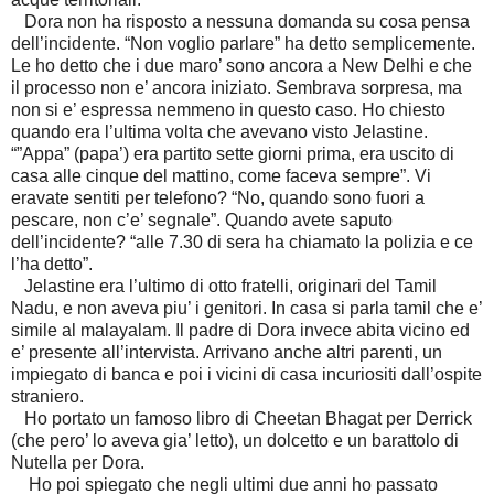
Dora non ha risposto a nessuna domanda su cosa pensa
dell’incidente. “Non voglio parlare” ha detto semplicemente.
Le ho detto che i due maro’ sono ancora a New Delhi e che
il processo non e’ ancora iniziato. Sembrava sorpresa, ma
non si e’ espressa nemmeno in questo caso. Ho chiesto
quando era l’ultima volta che avevano visto Jelastine.
“”Appa” (papa’) era partito sette giorni prima, era uscito di
casa alle cinque del mattino, come faceva sempre”. Vi
eravate sentiti per telefono? “No, quando sono fuori a
pescare, non c’e’ segnale”. Quando avete saputo
dell’incidente? “alle 7.30 di sera ha chiamato la polizia e ce
l’ha detto”.
Jelastine era l’ultimo di otto fratelli, originari del Tamil
Nadu, e non aveva piu’ i genitori. In casa si parla tamil che e’
simile al malayalam. Il padre di Dora invece abita vicino ed
e’ presente all’intervista. Arrivano anche altri parenti, un
impiegato di banca e poi i vicini di casa incuriositi dall’ospite
straniero.
Ho portato un famoso libro di Cheetan Bhagat per Derrick
(che pero’ lo aveva gia’ letto), un dolcetto e un barattolo di
Nutella per Dora.
Ho poi spiegato che negli ultimi due anni ho passato