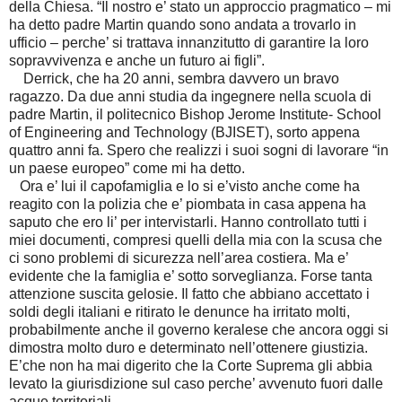
della Chiesa. “Il nostro e’ stato un approccio pragmatico – mi
ha detto padre Martin quando sono andata a trovarlo in
ufficio – perche’ si trattava innanzitutto di garantire la loro
sopravvivenza e anche un futuro ai figli”.
Derrick, che ha 20 anni, sembra davvero un bravo
ragazzo. Da due anni studia da ingegnere nella scuola di
padre Martin, il politecnico Bishop Jerome Institute- School
of Engineering and Technology (BJISET), sorto appena
quattro anni fa. Spero che realizzi i suoi sogni di lavorare “in
un paese europeo” come mi ha detto.
Ora e’ lui il capofamiglia e lo si e’visto anche come ha
reagito con la polizia che e’ piombata in casa appena ha
saputo che ero li’ per intervistarli. Hanno controllato tutti i
miei documenti, compresi quelli della mia con la scusa che
ci sono problemi di sicurezza nell’area costiera. Ma e’
evidente che la famiglia e’ sotto sorveglianza. Forse tanta
attenzione suscita gelosie. Il fatto che abbiano accettato i
soldi degli italiani e ritirato le denunce ha irritato molti,
probabilmente anche il governo keralese che ancora oggi si
dimostra molto duro e determinato nell’ottenere giustizia.
E’che non ha mai digerito che la Corte Suprema gli abbia
levato la giurisdizione sul caso perche’ avvenuto fuori dalle
acque territoriali.