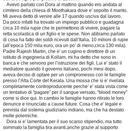
Avevo parlato con Dora al mattino quando ero andata al
cimitero della chiesa di Moothakara dove e’ sepolto il marito.
Mi aveva detto di venire alle 17 quando usciva dal lavoro.
Da poco infatti ha trovato un impiego pubblico e guadagna
circa 10 mila rupie che le permettono di vivere, pagare la
retta scolastica di un figlio e le spese. Non abbiamo parlato
di cosa ha fatto dei soldi ricevuti dall’Italia, 10 milioni di rupie
(all’epoca 150 mila euro, ora un po’ di meno,circa 130 mila).
Padre Rajesh Martin, che e’ un cugino e direttore di un
istituto di ingegneria di Kollam, mi ha detto che sono in
banca e che servono per l’istruzione dei figli. Lui e’ stato il
mediatore quando il governo italiano, pochi mesi dopo,
aveva deciso di optare per un compromesso con le famiglie
presso l’Alta Corte del Kerala. Una mossa che si e’ rivelata
completamente controproducente perche’ e’ stata vista come
un tentativo di “pagare” per il sangue versato, “blood money”
come si dice qui. In cambio le famiglie hanno ritirato le loro
denunce e rinunciato a cause future. Cosa che e’ legale e
prevista dal sistema giudiziario indiano, ma che ha destato
molte polemiche.
Dora si e’ lamentata per il suo scarso stipendio, ma tutto
sommato la famiglia tira avanti,anche grazie al supporto