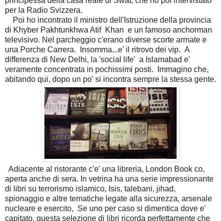
principessa della casa reale di Swat, che ho poi intervistato
per la Radio Svizzera.
Poi ho incontrato il ministro dell'Istruzione della provincia
di Khyber Pakhtunkhwa Atif Khan e un famoso anchorman
televisivo. Nel parcheggio c'erano diverse scorte armate e
una Porche Carrera. Insomma...e' il ritrovo dei vip. A
differenza di New Delhi, la 'social life' a Islamabad e'
veramente concentrata in pochissimi posti. Immagino che,
abitando qui, dopo un po' si incontra sempre la stessa gente.
Adiacente al ristorante c'e' una libreria, London Book co,
aperta anche di sera. In vetrina ha una serie impressionante
di libri su terrorismo islamico, Isis, talebani, jihad,
spionaggio e altre tematiche legate alla sicurezza, arsenale
nucleare e esercito, Se uno per caso si dimentica dove e'
capitato, questa selezione di libri ricorda perfettamente che