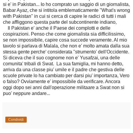
si e' in Pakistan... Io ho comprato un saggio di un giornalista,
Babar Ayaz, che si intitola emblematicamente "What's wrong
with Pakistan" in cui si cerca di capire le radici di tutti i mali
che affliggono questa parte del subcontinente indiano,
Il Pakistan e' anche il Paese dei complotti e delle
cospirazioni. Penso che come giornalista sia difficilissimo,
se non impossibile, capire cosa succede veramente. Al mio
tavolo si parlava di Malala, che non e' molto amata dalla sua
stessa gente perche' considerata "strumento' dell'Occidente.
Si diceva che il suo cognome non e' Yusafzai, una delle
comunita' tribali di Swat. La sua famiglia, mi hanno detto,
arriva da una classe piu' umile e il padre che gestiva delle
scuole private lo ha cambiato per darsi piu' importanza, Vero
o falso? Ovviamente e' impossibile da verificare. Ancora
oggi dopo sei anni dall'operazione militaare a Swat non si
puo' neppure andare...
Condividi