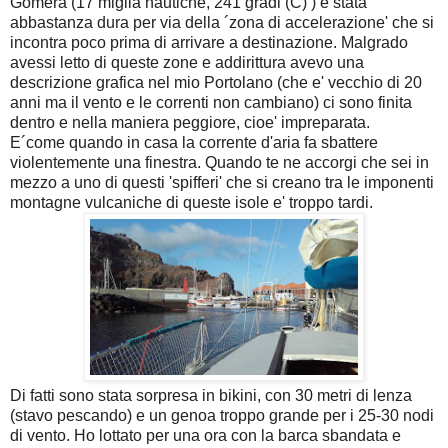
Gomera (17 miglia nautiche, 241 gradi (C) ) è stata
abbastanza dura per via della ´zona di accelerazione' che si
incontra poco prima di arrivare a destinazione. Malgrado
avessi letto di queste zone e addirittura avevo una
descrizione grafica nel mio Portolano (che e' vecchio di 20
anni ma il vento e le correnti non cambiano) ci sono finita
dentro e nella maniera peggiore, cioe' impreparata.
E´come quando in casa la corrente d'aria fa sbattere
violentemente una finestra. Quando te ne accorgi che sei in
mezzo a uno di questi 'spifferi' che si creano tra le imponenti
montagne vulcaniche di queste isole e' troppo tardi.
Di fatti sono stata sorpresa in bikini, con 30 metri di lenza
(stavo pescando) e un genoa troppo grande per i 25-30 nodi
di vento. Ho lottato per una ora con la barca sbandata e