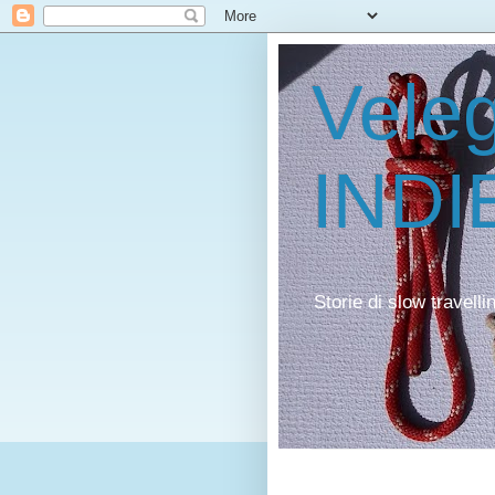
Veleg
INDI
Storie di slow travell