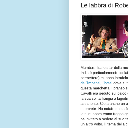
Le labbra di Rober
Mumbai. Tra le star della mod
India è particolarmente idol
permettere) mi sono intrufol
dell’Imperial, l’hotel
dove si t
questa marchetta il pranzo s
Cavalli era seduto sul palco
la sua solita frangia a bigod
assistente. C’era anche un a
interprete. Ho notato che a f
le sue labbra erano troppo gr
ha invitato a sedere al suo t
un altro volto. Il tema dell