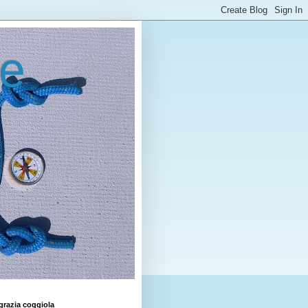
le
grazia coggiola