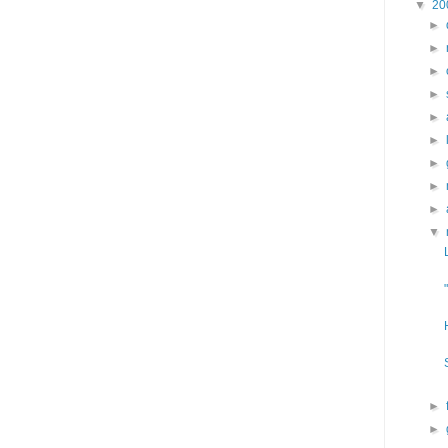
▼
20
►
►
►
►
►
►
►
►
►
▼
►
►