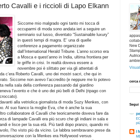
to Cavalli e i riccioli di Lapo Elkann
Siccome mio malgrado ogni tanto mi tocca di
occuparmi di moda sono andata ieri a seguire un
seminario sul lusso, diventato “Sustainable luxury”
appass
in questi tempi di magra. E’ una di quelle
collab
conferenze a pagamento organizzate
New De
Stampa
dall’International Herald Tribune. L’anno scorso era
Autric
a Mosca e quest’anno in India, ultima frontiera per
ambie
le griffe in crisi. In realtà doveva essere a
Visual
novembre poi è slittato per via gli attentati di
a c’era Roberto Cavalli, uno dei mostri sacri, che qui in
atrato. Siccome non avevo l’accredito (e neppure me lo potevo
cerca 
ata nella sala della conferenza passando dal giardino
eneva l’evento e che è uno dei più belli di Delhi (ripago con
croccato).
 davanti alla vetriolica giornalista di moda Suzy Menkes, con
Segui
ino. Al suo fianco la moglie Eva, che è anche la sua
ltro collaboratore di Cavalli che teoricamente doveva fare da
pe
orza di lampade Cavalli era più scuro che gli indiani in sala e
EC
pi
andi e lisce per la sua età. Più tardi dopo pranzo, quando mi
avolo, l’ho visto più da vicino. Le labbra sembravano prese da
I 
a conversazione con la Menkes era Hollywood versus
ME