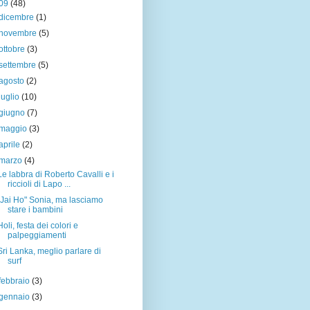
09
(48)
dicembre
(1)
novembre
(5)
ottobre
(3)
settembre
(5)
agosto
(2)
luglio
(10)
giugno
(7)
maggio
(3)
aprile
(2)
marzo
(4)
Le labbra di Roberto Cavalli e i
riccioli di Lapo ...
"Jai Ho" Sonia, ma lasciamo
stare i bambini
Holi, festa dei colori e
palpeggiamenti
Sri Lanka, meglio parlare di
surf
febbraio
(3)
gennaio
(3)