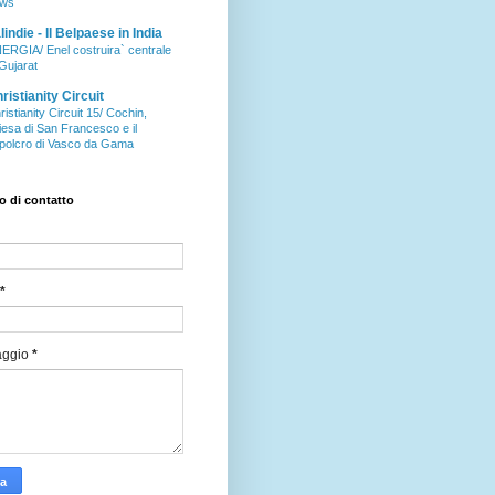
ws
aIindie - Il Belpaese in India
ERGIA/ Enel costruira` centrale
 Gujarat
ristianity Circuit
ristianity Circuit 15/ Cochin,
iesa di San Francesco e il
polcro di Vasco da Gama
 di contatto
*
aggio
*