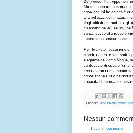
Bollywood. Purtroppo non ha u
Ma secondo me non era solo u
cosa che mi ha colpito è qua
alla bellezza della natura in
dagli stilisti per mettersi gli
chiamano bene”, se no, “ne 
senza passerelle rosse e cir
labbra di un sessantenne.
PS Ho avuto l’occasione di i
biondi, non mi è sembrato qu
eleganza da Uomo Vogue, sed
confessato di essere “un privi
ebrei o armeni che hanno sof
come anche il suo patriottis
capacità di ripresa del nostr
Etichette:
lapo elkann
,
moda
,
rob
Nessun comment
Posta un commento