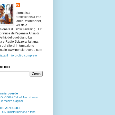
giornalista
professionista free-
lance, fotoreporter,
velista e
ionata di `slow travelling`. Ex
oratrice dell'agenzia Ansa di
lhi, del quotidiano La
 e Radio Svizzera Italiana.
e del sito di informazione
ntale www.pensieroverde.com
izza il mio profilo completo
nel blog
nsieroverde
OLOGIA / Caldo? Non ci sono
ù le mezze stagioni
MIEI ARTICOLI
DIA/ Disinformazione e fake