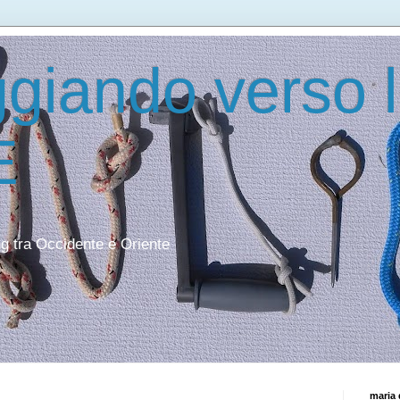
giando verso 
E
ing tra Occidente e Oriente
maria 