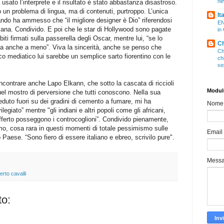
ne
sato l’interprete e il risultato è stato abbastanza disastroso.
n problema di lingua, ma di contenuti, purtroppo. L’unica
It
ndo ha ammesso che “il migliore designer è Dio” riferendosi
EN
diana. Condivido. E poi che le star di Hollywood sono pagate
in
 abiti firmati sulla passerella degli Oscar, mentre lui, “se lo
Ch
fa anche a meno”. Viva la sincerità, anche se penso che
Ch
co mediatico lui sarebbe un semplice sarto fiorentino con le
ch
se
ncontrare anche Lapo Elkann, che sotto la cascata di riccioli
Modulo
el mostro di perversione che tutti conoscono. Nella sua
uto fuori su dei gradini di cemento a fumare, mi ha
Nome
legiato” mentre "gli indiani e altri popoli come gli africani,
ferto posseggono i controcoglioni”. Condivido pienamente,
mo, cosa rara in questi momenti di totale pessimismo sulle
Email
o Paese. “Sono fiero di essere italiano e ebreo, scrivilo pure".
Mess
erto cavalli
o: